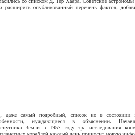
ласились со списком Д. Тер Хаара. Советские астрономы 
и расширить опубликованный перечень фактов, добав
й, даже самый подробный, список не в состоянии п
собенности, нуждающиеся в объяснении. Начавш
 спутника Земли в 1957 году эра исследования ко
жпланетных кораблей каждый день приносит новую инфо