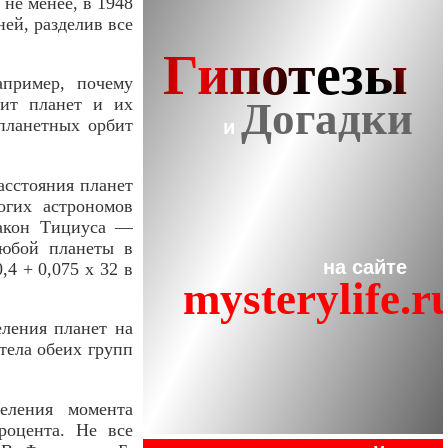
 не менее, в 1948
ней, разделив все
апример, почему
ит планет и их
планетных орбит
асстояния планет
огих астрономов
закон Тициуса —
любой планеты в
4 + 0,075 х 32 в
еления планет на
тела обеих групп
еления момента
оцента. Не все