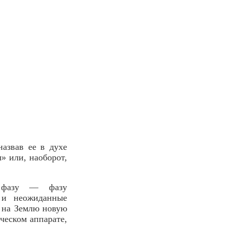
назвав ее в духе
» или, наоборот,
ю фазу — фазу
 и неожиданные
 на Землю новую
еском аппарате,