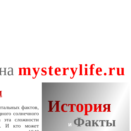
И
нтальных фактов,
дного солнечного
а эта сложности
ма. И кто может