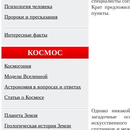
специалисты сог
Психология человека
Крат предложил
пункты.
Пророки и пресказания
Интересные факты
КОСМОС
Космогония
Модели Вселенной
Астрономия в вопросах и ответах
Cтатьи о Космосе
Однако никако
Планета Земля
загадочные о
искусственного
Геологическая история Земли
спутников и ме