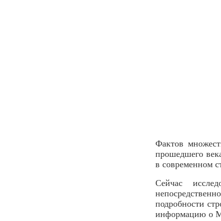
Фактов множеств
прошедшего века
в современном ст
Сейчас иссле
непосредствен
подробности ст
информацию о М