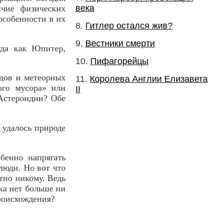
века
ичие физических
особенности в их
Гитлер остался жив?
Вестники смерти
гда как Юпитер,
Пифагорейцы
идов и метеорных
Королева Англии Елизавета
ого мусора» или
II
 Астероидии? Обе
й удалось природе
бенно напрягать
люди. Но вот что
тно никому. Ведь
ка нет больше ни
происхождения?