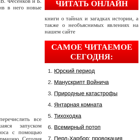
В. Фесенков и Б.
ЧИТАТЬ ОНЛАЙН
ив в него новые
книги о тайнах и загадках истории, а
также о необъяснимых явлениях на
нашем сайте
САМОЕ ЧИТАЕМОЕ
СЕГОДНЯ:
Юрский период
Манускрипт Войнича
Природные катастрофы
Янтарная комната
Тихоходка
еречислить все
аяся запуском
Всемирный потоп
смоса с помощью
Перл-Харбор: провокация
рмацию. Сегодня