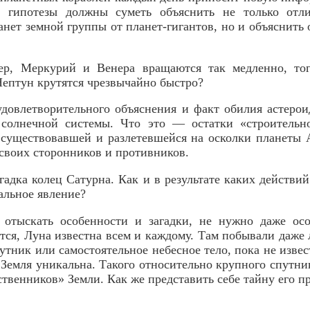
е гипотезы должны суметь объяснить не только отл
анет земной группы от планет-гигантов, но и объяснить 
ер, Меркурий и Венера вращаются так медленно, то
Нептун крутятся чрезвычайно быстро?
довлетворительного объяснения и факт обилия астеро
 солнечной системы. Что это — остатки «строительн
 существовавшей и разлетевшейся на осколки планеты
своих сторонников и противников.
гадка колец Сатурна. Как и в результате каких действи
альное явление?
 отыскать особенности и загадки, не нужно даже осо
ется, Луна известна всем и каждому. Там побывали даже 
утник или самостоятельное небесное тело, пока не извес
Земля уникальна. Такого относительно крупного спутни
дственников» Земли. Как же представить себе тайну его 