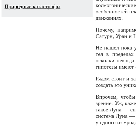
космогонически
Природные катастрофы
особенностей пл
движениях.
Почему, наприм
Сатурн, Уран и 
Не нашел пока у
тел в пределах
осколки некогда
гипотезы имеют 
Рядом стоит и за
создать это уник
Впрочем, чтобы
зрение. Уж, каж
такое Луна — сп
система Луна — 
у одного из «ро