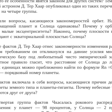
то ее особенности явятся законом для других систем? Тем
 астроном Д. Тер Хаар опубликовал один из таких переч
 на четыре группы.
ли вопросы, касающиеся закономерностей орбит. Н
бращений планет и Солнца одинаковы? Почему у орб
е малые эксцентриситеты? Наконец, почему плоскости 
адают с экваториальной плоскостью Солнца?
е фактов Д. Тер Хаар отнес закономерности изменения р
м требованием он откликнулся на давние усилия мн
тическую базу под любопытный чисто эмпирический 
стное правило гласит, что расстояние от Солнца до 
 единицах можно приближенно найти по формуле Rn =0,
п — порядковый номер планеты.
актов включала в себя вопросы, касающиеся причин д
неты земного типа и планеты-гиганты. Почему небесные 
ются друг от друга?
твертая группа фактов Чкасалась рокового распред
ижения: у планет — 98 процентов, у Солнца — 2 пр