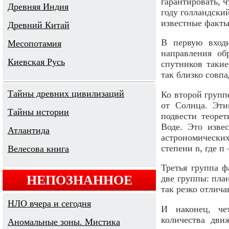
гарантировать, ч
Древняя Индия
году голландский
известные факты
Древний Китай
В первую входи
Месопотамия
направления о
Киевская Русь
спутников таки
так близко совп
Тайны древних цивилизаций
Ко второй групп
от Солнца. Эти
Тайны истории
подвести теоре
Воде. Это изве
Атлантида
астрономических
степени n, где 
Велесова книга
Третья группа ф
НЕПОЗНАННОЕ
две группы: пла
так резко отлича
НЛО вчера и сегодня
И наконец, че
количества дв
Аномальные зоны. Мистика