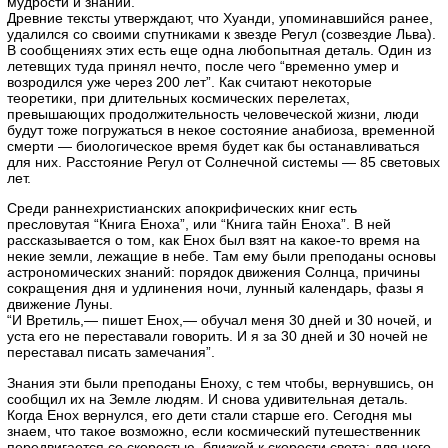
мудрости и знаний.
Древние тексты утверждают, что Хуанди, упоминавшийся ранее,
удалился со своими спутниками к звезде Регул (созвездие Льва).
В сообщениях этих есть еще одна любопытная деталь. Один из
летевщих туда принял нечто, после чего “временно умер и
возродился уже через 200 лет”. Как считают некоторые
теоретики, при длительных космических перелетах,
превышающих продолжительность человеческой жизни, люди
будут тоже погружаться в некое состояние анабиоза, временной
смерти — биологическое время будет как бы останавливаться
для них. Расстояние Регул от Солнечной системы — 85 световых
лет.
Среди раннехристианских апокрифических книг есть
пресловутая “Книга Еноха”, или “Книга тайн Еноха”. В ней
рассказывается о том, как Енох был взят на какое-то время на
некие земли, лежащие в небе. Там ему были преподаны основы
астрономических знаний: порядок движения Солнца, причины
сокращения дня и удлинения ночи, лунный календарь, фазы я
движение Луны.
“И Вретиль,— пишет Енох,— обучал меня 30 дней и 30 ночей, и
уста его не переставали говорить. И я за 30 дней и 30 ночей не
переставал писать замечания”.
Знания эти были преподаны Еноху, с тем чтобы, вернувшись, он
сообщил их на Земле людям. И снова удивительная деталь.
Когда Енох вернулся, его дети стали старше его. Сегодня мы
знаем, что такое возможно, если космический путешественник
передвигается со скоростью, близкой к скорости света: для него