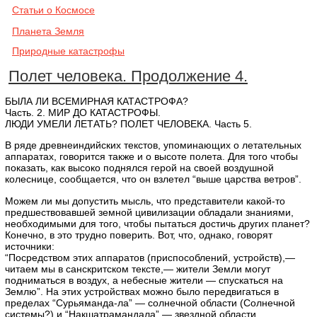
Cтатьи о Космосе
Планета Земля
Природные катастрофы
Полет человека. Продолжение 4.
БЫЛА ЛИ ВСЕМИРНАЯ КАТАСТРОФА?
Часть. 2. МИР ДО КАТАСТРОФЫ.
ЛЮДИ УМЕЛИ ЛЕТАТЬ? ПОЛЕТ ЧЕЛОВЕКА. Часть 5.
В ряде древнеиндийских текстов, упоминающих о летательных
аппаратах, говорится также и о высоте полета. Для того чтобы
показать, как высоко поднялся герой на своей воздушной
колеснице, сообщается, что он взлетел “выше царства ветров”.
Можем ли мы допустить мысль, что представители какой-то
предшествовавшей земной цивилизации обладали знаниями,
необходимыми для того, чтобы пытаться достичь других планет?
Конечно, в это трудно поверить. Вот, что, однако, говорят
источники:
“Посредством этих аппаратов (приспособлений, устройств),—
читаем мы в санскритском тексте,— жители Земли могут
подниматься в воздух, а небесные жители — спускаться на
Землю”. На этих устройствах можно было передвигаться в
пределах “Сурьяманда-ла” — солнечной области (Солнечной
системы?) и “Накшатрамандала” — звездной области.