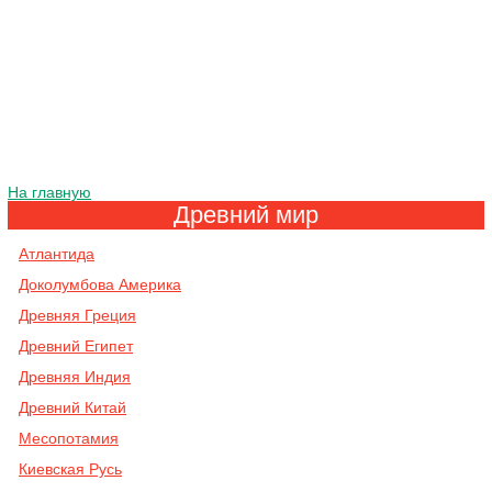
На главную
Древний мир
Атлантида
Доколумбова Америка
Древняя Греция
Древний Египет
Древняя Индия
Древний Китай
Месопотамия
Киевская Русь