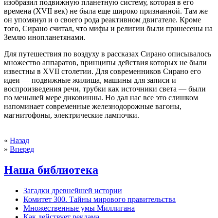
изобразил подвижную планетную систему, которая в его
времена (XVII век) не была еще широко признанной. Там же
он упомянул и о своего рода реактивном двигателе. Кроме
того, Сирано считал, что мифы и религии были принесены на
Землю инопланетянами.
Для путешествия по воздуху в рассказах Сирано описывалось
множество аппаратов, принципы действия которых не были
известны в XVII столетии. Для современников Сирано его
идеи — подвижные жилища, машины для записи и
воспроизведения речи, трубки как источники света — были
по меньшей мере диковинны. Но дал нас все это слишком
напоминает современные железнодорожные вагоны,
магнитофоны, электрические лампочки.
«
Назад
»
Вперед
Наша библиотека
Загадки древнейшей истории
Комитет 300. Тайны мирового правительства
Mножественные умы Миллигана
Как действует реклама