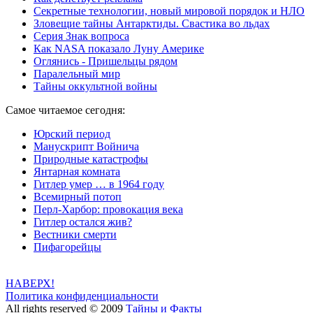
Секретные технологии, новый мировой порядок и НЛО
Зловещие тайны Антарктиды. Свастика во льдах
Серия Знак вопроса
Как NASA показало Луну Америке
Оглянись - Пришельцы рядом
Паралельный мир
Тайны оккультной войны
Самое читаемое сегодня:
Юрский период
Манускрипт Войнича
Природные катастрофы
Янтарная комната
Гитлер умер … в 1964 году
Всемирный потоп
Перл-Харбор: провокация века
Гитлер остался жив?
Вестники смерти
Пифагорейцы
НАВЕРХ!
Политика конфиденциальности
All rights reserved © 2009
Тайны и Факты