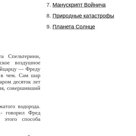
Манускрипт Войнича
Природные катастрофы
Планета Солнце
а Спельтерини,
ское воздушное
ейцарцу — Фреду
 в чем. Сам шар
аром десяток лет
ия, совершивший
атого водорода.
,- говорил Фред
 этого способа