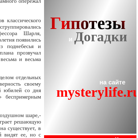
намного опережал
ов классического
сгруппировались
фессора Шарля,
олетия появились
з поднебесья и
плана прозвучал
весьма и весьма
делом отдельных
верность своему
й юбилей со дня
» беспримерным
воздушном шаре,-
 играет решающую
на существует, в
 видят ее, но с