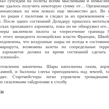
вал субсидии на полеты всеми мыслимыми и немысли
аже удалось получить некоторую сумму от… Организац
финансовых на нем лежало еще множество дел. Во в
 по рации с пилотами и следил за их приземлением —
. После одних состязаний Дольдеру пришлось мотатьс
сках пропавшего аэронавта, пока он не обнаружил его…
инеры заключили пилота за «пересечение границы б
ле этого инцидента полицейские власти Франции, Швей
ведомлены, что воздушные шары не всегда в состоянии
 маршрута, возможны залеты на сопредельные терри
а аэронавтов должна на время состязаний сделать
селенной».
товления закончены. Шары наполнены газом, корз
камней, и баллоны слегка приподнялись над землей, т
дке. Стартмейстеры легко управляли громадными
 сизалевыми гайдропами к столбу.
ты