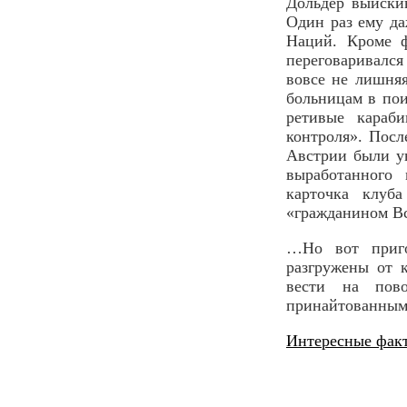
Дольдер выиски
Один раз ему д
Наций. Кроме 
переговаривался
вовсе не лишняя
больницам в пои
ретивые караб
контроля». Пос
Австрии были у
выработанного
карточка клуб
«гражданином В
…Но вот приго
разгружены от 
вести на пово
принайтованными
Интересные фак