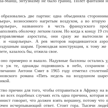
 Ла-Манш, энтузиазму не было границ. Полет фантазии 
образовались две партии: одна объединяла сторонник
ьера», возносимого нагретым воздухом, а во вторую 
арльера», названного в честь французского про
аполнять оболочку легким газом. Но когда к концу 19 ст
правляемые аэростаты, они сразу же вытеснили и
, и «шарльеры». А рев моторов народившегося аэро
оздушным шарам. Громоздкая конструкция, к тому же 
ете, казалось бы, отжила свое.
к оно примерно и вышло. Надувные баллоны остались у
ато уж те, однажды поднявшись в небо, сохраняли 
гличанин Антони Смит в 1965 году отметил столетни
рновского романа «Пять недель на воздушном шаре
икой.
тво причин для того, чтобы отправиться в Африку на 
 во всех подобных случаях есть одна причина, которая
пинист говорит, что должен взять вершину, потому что о
лючен исчерпывающий ответ. Стоит гора. Тысячи людей