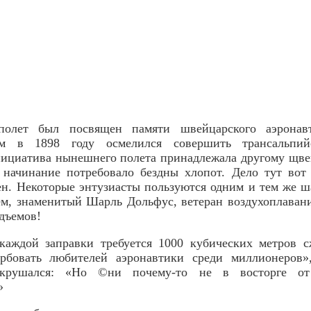
полет был посвящен памяти швейцарского аэронавт
м в 1898 году осмелился совершить трансальпий
нициатива нынешнего полета принадлежала другому щв
о начинание потребовало бездны хлопот. Дело тут вот
ен. Некоторые энтузиасты пользуются одним и тем же ш
ем, знаменитый Шарль Дольфус, ветеран воздухоплаван
одъемов!
каждой заправки требуется 1000 кубических метров сж
бовать любителей аэронавтики среди миллионеров»
крушался: «Но ©ни почему-то не в восторге от
»