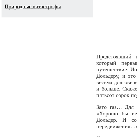
Природные катастрофы
Предстоявший 
который первы
путешествие. И
Дольдеру, и эт
весьма долговеч
и больше. Скаж
пятьсот сорок п
Зато газ… Для 
«Хорошо бы вер
Дольдер. И со
передвижения…