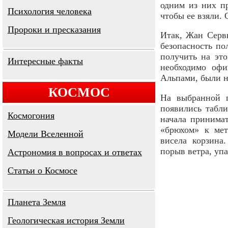
одним из них пр
Психология человека
чтобы ее взяли. 
Пророки и пресказания
Итак, Жан Сервь
безопасность по
получить на это
Интересные факты
необходимо офи
Альпами, были 
КОСМОС
На выбранной п
появились табли
Космогония
начала принима
«брюхом» к мет
Модели Вселенной
висела корзина
порыв ветра, упа
Астрономия в вопросах и ответах
Cтатьи о Космосе
Планета Земля
Геологическая история Земли