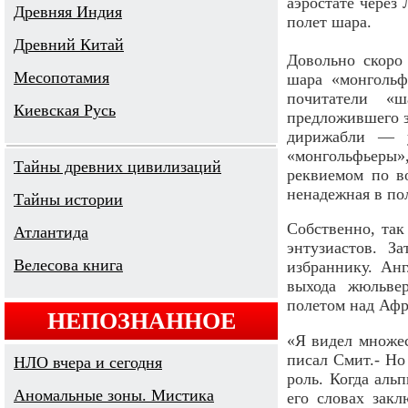
аэростате через
Древняя Индия
полет шара.
Древний Китай
Довольно скоро 
Месопотамия
шара «монгольф
почитатели «ш
Киевская Русь
предложившего з
дирижабли — у
«монгольфьеры»
Тайны древних цивилизаций
реквиемом по в
ненадежная в пол
Тайны истории
Собственно, та
Атлантида
энтузиастов. З
Велесова книга
избраннику. Ан
выхода жюльве
полетом над Афр
НЕПОЗНАННОЕ
«Я видел множес
писал Смит.- Но
НЛО вчера и сегодня
роль. Когда аль
Аномальные зоны. Мистика
его словах зак