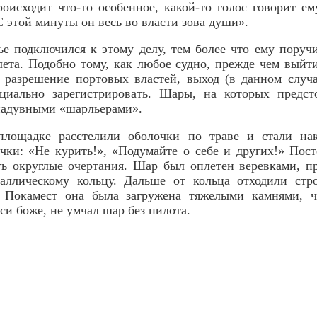
оисходит что-то особенное, какой-то голос говорит ему
С этой минуты он весь во власти зова души».
е подключился к этому делу, тем более что ему поруч
лета. Подобно тому, как любое судно, прежде чем выйт
 разрешение портовых властей, выход (в данном случ
циально зарегистрировать. Шары, на которых предст
надувными «шарльерами».
лощадке расстелили оболочки по траве и стали нак
чки: «Не курить!», «Подумайте о себе и других!» Пос
ть округлые очертания. Шар был оплетен веревками, п
аллическому кольцу. Дальше от кольца отходили стр
. Покамест она была загружена тяжелыми камнями, 
си боже, не умчал шар без пилота.