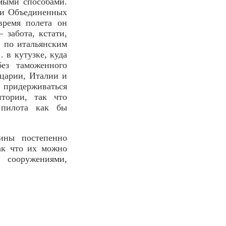
мыми способами.
ии Объединенных
ремя полета он
 забота, кстати,
я по итальянским
 в кутузке, куда
ез таможенного
царии, Италии и
 придерживаться
тории, так что
 пилота как бы
ины постепенно
ак что их можно
 сооружениями,