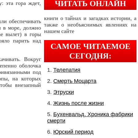
ЧИТАТЬ ОНЛАЙН
: эта гора ждет,
книги о тайнах и загадках истории, а
или обеспечивать
также о необъяснимых явлениях на
и в море, должно
нашем сайте
ае вылет) в горы
ояло парить над
САМОЕ ЧИТАЕМОЕ
СЕГОДНЯ:
ачивать. Вокруг
тепенно оболочка
Телепатия
ривязанными под
опы, на которых
Смерть Моцарта
чтобы внезапный
Этруски
Жизнь после жизни
Бухенвальд. Хроника фабрики
смерти
Юрский период