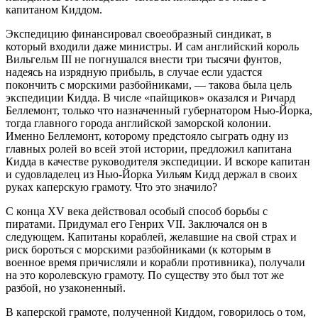
капитаном Киддом.
Экспедицию финансировал своеобразный синдикат, в
который входили даже министры. И сам английский король
Вильгельм III не погнушался внести три тысячи фунтов,
надеясь на изрядную прибыль, в случае если удастся
покончить с морскими разбойниками, — такова была цель
экспедиции Кидда. В числе «пайщиков» оказался и Ричард
Беллемонт, только что назначенный губернатором Нью-Йорка,
тогда главного города английской заморской колонии.
Именно Беллемонт, которому предстояло сыграть одну из
главных ролей во всей этой истории, предложил капитана
Кидда в качестве руководителя экспедиции. И вскоре капитан
и судовладелец из Нью-Йорка Уильям Кидд держал в своих
руках каперскую грамоту. Что это значило?
С конца XV века действовал особый способ борьбы с
пиратами. Придумал его Генрих VII. Заключался он в
следующем. Капитаны кораблей, желавшие на свой страх и
риск бороться с морскими разбойниками (к которым в
военное время причисляли и корабли противника), получали
на это королевскую грамоту. По существу это был тот же
разбой, но узаконенный.
В каперской грамоте, полученной Киддом, говорилось о том,