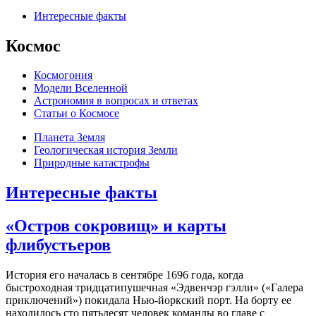
Интересные факты
Космос
Космогония
Модели Вселенной
Астрономия в вопросах и ответах
Cтатьи о Космосе
Планета Земля
Геологическая история Земли
Природные катастрофы
Интересные факты
«Остров сокровищ» и карты
флибустьеров
История его началась в сентябре 1696 года, когда
быстроходная тридцатипушечная «Эдвенчэр гэлли» («Галера
приключений») покидала Нью-йоркский порт. На борту ее
находилось сто пятьдесят человек команды во главе с