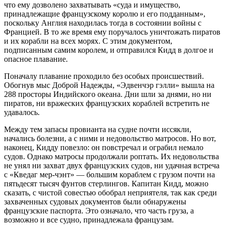
что ему дозволено захватывать «суда и имущество,
принадлежащие французскому королю и его подданным»,
поскольку Англия находилась тогда в состоянии войны с
Францией. В то же время ему поручалось уничтожать пиратов
и их корабли на всех морях. С этим документом,
подписанным самим королем, и отправился Кидд в долгое и
опасное плавание.
Поначалу плавание проходило без особых происшествий.
Обогнув мыс Доброй Надежды, «Эдвенчэр гэлли» вышла на
288 просторы Индийского океана. Дни шли за днями, но ни
пиратов, ни вражеских французских кораблей встретить не
удавалось.
Между тем запасы провианта на судне почти иссякли,
начались болезни, а с ними и недовольство матросов. Но вот,
наконец, Кидду повезло: он повстречал и ограбил немало
судов. Однако матросы продолжали роптать. Их недовольства
не унял ни захват двух французских судов, ни удачная встреча
с «Кведаг мер-чэнт» — большим кораблем с грузом почти на
пятьдесят тысяч фунтов стерлингов. Капитан Кидд, можно
сказать, с чистой совестью обобрал неприятеля, так как среди
захваченных судовых документов были обнаружены
французские паспорта. Это означало, что часть груза, а
возможно и все судно, принадлежала французам.