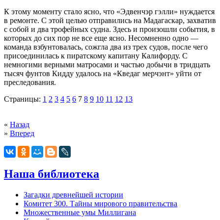
К этому моменту стало ясно, что «Эдвенчэр гэлли» нуждается
в ремонте. С этой целью отправились на Мадагаскар, захватив
с собой и два трофейных судна. Здесь и произошли события, в
которых до сих пор не все еще ясно. Несомненно одно —
команда взбунтовалась, сожгла два из трех судов, после чего
присоединилась к пиратскому капитану Калифорду. С
немногими верными матросами и частью добычи в тридцать
тысяч фунтов Кидду удалось на «Кведаг мерчэнт» уйти от
преследования.
Страницы:
1
2
3
4
5
6
7
8
9
10
11
12
13
«
Назад
»
Вперед
Наша библиотека
Загадки древнейшей истории
Комитет 300. Тайны мирового правительства
Mножественные умы Миллигана