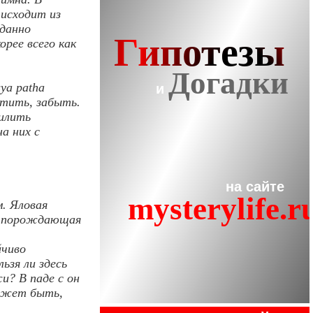
 исходит из
иданно
орее всего как
ya patha
устить, забыть.
силить
а них с
м. Яловая
уг порождающая
йчиво
ьзя ли здесь
и? В паде c он
может быть,