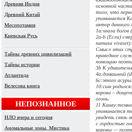
Древняя Индия
основной части
того, что перв
Древний Китай
упоминается Ка
автор данного 
Месопотамия
1a:хвала богов
Киевская Русь
2a-b (Если) сме
namasa vivaset)
Смысл этих стр
Тайны древних цивилизаций
праведное служ
помощью поэтич
Тайны истории
3b К удивитель
4a:домашний (
Атлантида
6c:этого асуры:
Велесова книга
10:сын родился
корова – дощеч
огонь.
НЕПОЗНАННОЕ
11 Канву:темно
упоминается те
НЛО вчера и сегодня
увидеть связь 
с гордостью го
Аномальные зоны. Мистика
коровы — поэти