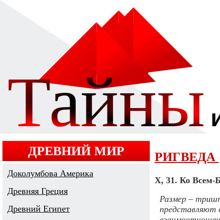
ДРЕВНИЙ МИР
РИГВЕДА 
Доколумбова Америка
X, 31. Ко Всем-
Древняя Греция
Размер – тришт
Древний Египет
представляют с
взаимоотношени