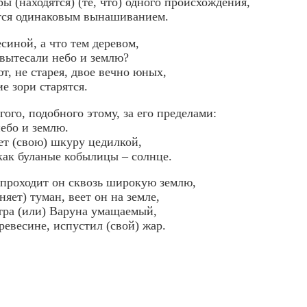
ры (находятся) (те, что) одного происхождения,
ся одинаковым вынашиванием.
синой, а что тем деревом,
 вытесали небо и землю?
т, не старея, двое вечно юных,
ие зори старятся.
гого, подобного этому, за его пределами:
небо и землю.
т (свою) шкуру цедилкой,
 как буланые кобылицы – солнце.
, проходит он сквозь широкую землю,
няет) туман, веет он на земле,
тра (или) Варуна умащаемый,
ревесине, испустил (свой) жар.