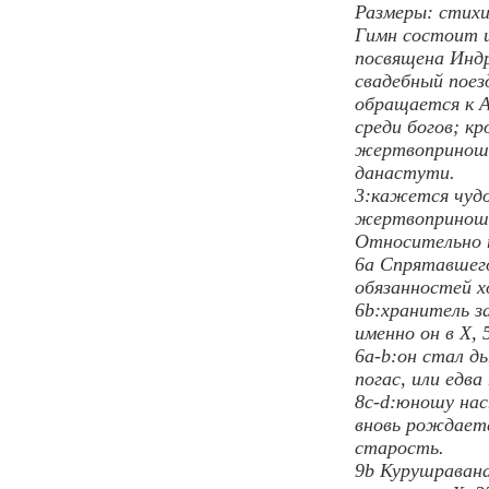
Размеры: стихи
Гимн состоит и
посвящена Инд
свадебный поез
обращается к А
среди богов; к
жертвоприношен
данастути.
3:кажется чудо
жертвоприношен
Относительно п
6a Спрятавшего
обязанностей хо
6b:хранитель з
именно он в X,
6a-b:он стал д
погас, или едва
8c-d:юношу нас
вновь рождаетс
старость.
9b Курушравана 