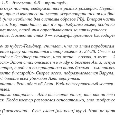
 1-5 – джагати, 6-9 – триштубх.
з двух частей, выдержанных в разных размерах. Первая 
ре, приезд которого на место жертвоприношения изобр
д (что необычно для системы образов РВ). Вторая часть
гни. Ему отводится, как и в предыдущем гимне, особо 
роме того, перед ним оправдываются за затянувшееся
ие. Последний стих 9 — закамуфлированное благодарен
м из чудес:-Гельднер, считает, что по этим парадоксам
ия сразу распознается автор гимнов X, 27-28. Смысл с
ады c Гельднер считает, что жена – поэзия, а муж — 
ся:- Этот стих отсылает к мифу о бегстве Агни, испуг
тара, в воды и возвращенного вновь богами – см. примеч.
авета (vratapah):- Скорее всего, подразумевается Варуна
 51 больше всех убеждал Агни вернуться.
ышать:- Речь идет об Агни. Видимо жертвенный костер 
 тлел.
тигла старость – Агни называют юным, так как он все в
я. Когда костер разгорелся основательно, это изображ
(kurucravana – букв. слава [племени] куру). Nom. pr. цар