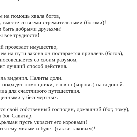
м на помощь хвала богов,
, вместе со всеми стремительными (богами)!
 быть добрыми друзьями!
ы все трудности!
ый прозевает имущество,
м на пути закона он постарается привлечь (богов),
 посовещается со своим разумом,
ит лучший способ действия.
ила видения. Налиты доли.
 подходят помощники, словно (коровы) на водопой.
на для счастливого путешествия.
щенными у бессмертных.
тся свой собственный господин, домашний (бог, тому),
 бог Савитар.
Арьяман пусть украсит его коровами!
тся ему милым и будет (также таковым)!