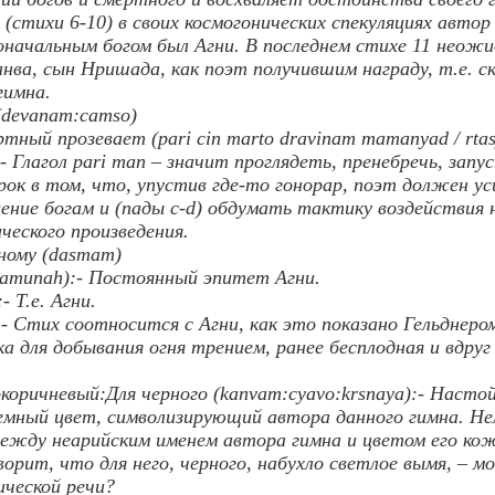
 (стихи 6-10) в своих космогонических спекуляциях автор
оначальным богом был Агни. В последнем стихе 11 неож
нва, сын Нришада, как поэт получившим награду, т.е. ск
гимна.
 (devanam:camso)
ртный прозевает (pari cin marto dravinam mamanyad / rtas
:- Глагол pari man – значит проглядеть, пренебречь, зап
ок в том, что, упустив где-то гонорар, поэт должен у
ение богам и (пады c-d) обдумать тактику воздействия н
еского произведения.
ному (dasmam)
damunah):- Постоянный эпитет Агни.
- Т.е. Агни.
:- Стих соотносится с Агни, как это показано Гельднеро
ка для добывания огня трением, ранее бесплодная и вдр
коричневый:Для черного (kanvam:cyavo:krsnaya):- Насто
мный цвет, символизирующий автора данного гимна. Нел
между неарийским именем автора гимна и цветом его кож
ворит, что для него, черного, набухло светлое вымя, – 
ческой речи?