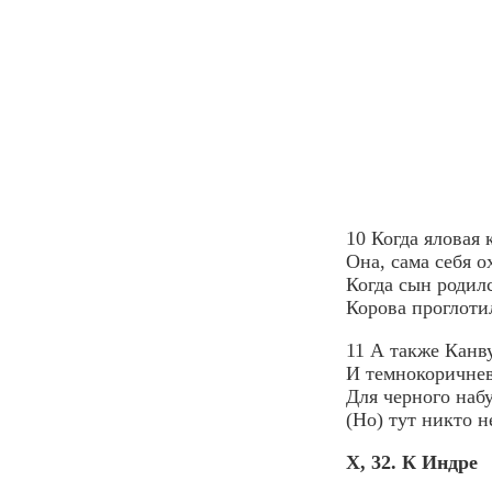
10 Когда яловая 
Она, сама себя 
Когда сын родил
Корова проглотил
11 А также Канв
И темнокоричнев
Для черного наб
(Но) тут никто н
X, 32. К Индре