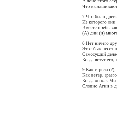
В лоне этого асу
Что вынашивают
7 Что было древе
Из которого они
Вместе пребываю
(А) дни (и) мног
8 Нет ничего дру
Этот бык несет 
Самосущий делае
Когда везут его,
9 Как стрела (?)
Как ветер, (разго
Когда он как Ми
Словно Агни в д