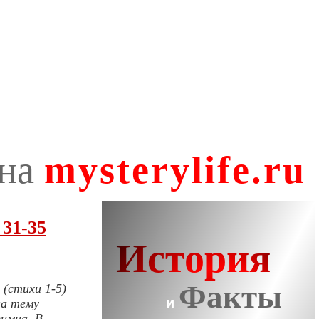
31-35
(стихи 1-5)
на тему
гимна. В