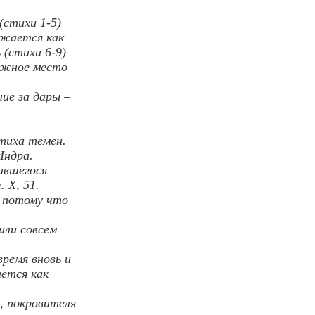
(стихи 1-5)
ажается как
 (стихи 6-9)
важное место
ие за дары –
тиха темен.
Индра.
авшегося
 X, 51.
, потому что
или совсем
ремя вновь и
ается как
я, покровителя