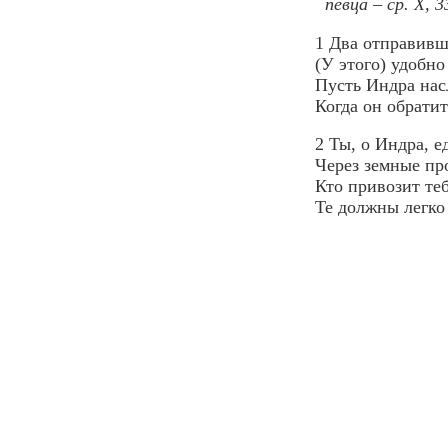
певца – ср. X,
1 Два отправивш
(У этого) удобно
Пусть Индра нас
Когда он обрати
2 Ты, о Индра, е
Через земные пр
Кто привозит теб
Те должны легко