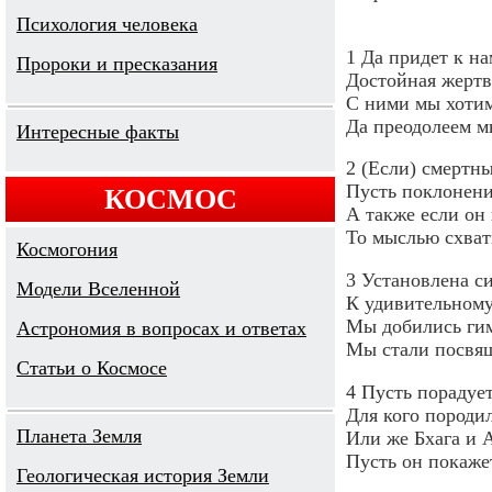
Психология человека
1 Да придет к на
Пророки и пресказания
Достойная жертв
С ними мы хотим
Да преодолеем м
Интересные факты
2 (Если) смертн
Пусть поклонение
КОСМОС
А также если он
То мыслью схват
Космогония
3 Установлена с
Модели Вселенной
К удивительному
Мы добились гим
Астрономия в вопросах и ответах
Мы стали посвя
Cтатьи о Космосе
4 Пусть порадуе
Для кого породил
Планета Земля
Или же Бхага и 
Пусть он покаже
Геологическая история Земли