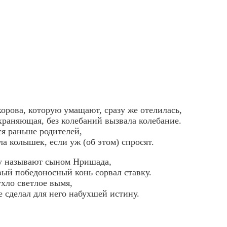
корова, которую умащают, сразу же отелилась,
охраняющая, без колебаний вызвала колебание.
ся раньше родителей,
а колышек, если уж (об этом) спросят.
у называют сыном Нришада,
ый победоносный конь сорвал ставку.
ухло светлое вымя,
е сделал для него набухшей истину.