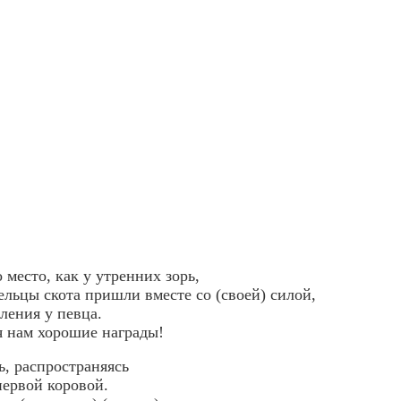
о место, как у утренних зорь,
ельцы скота пришли вместе со (своей) силой,
ления у певца.
я нам хорошие награды!
ь, распространяясь
первой коровой.