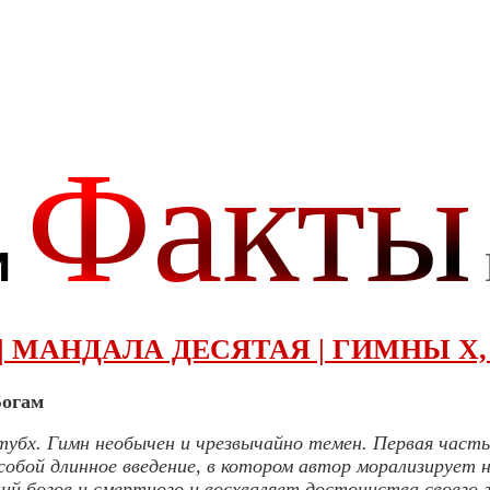
| МАНДАЛА ДЕСЯТАЯ | ГИМНЫ X, 
Богам
убх. Гимн необычен и чрезвычайно темен. Первая часть 
обой длинное введение, в котором автор морализирует 
й богов и смертного и восхваляет достоинства своего 