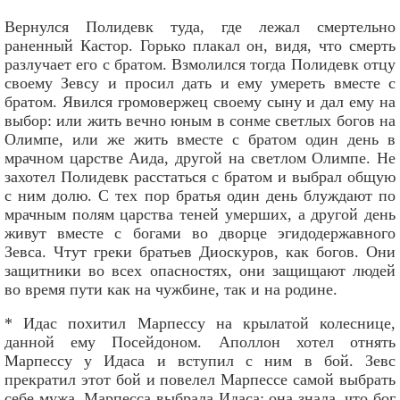
Вернулся Полидевк туда, где лежал смертельно
раненный Кастор. Горько плакал он, видя, что смерть
разлучает его с братом. Взмолился тогда Полидевк отцу
своему Зевсу и просил дать и ему умереть вместе с
братом. Явился громовержец своему сыну и дал ему на
выбор: или жить вечно юным в сонме светлых богов на
Олимпе, или же жить вместе с братом один день в
мрачном царстве Аида, другой на светлом Олимпе. Не
захотел Полидевк расстаться с братом и выбрал общую
с ним долю. С тех пор братья один день блуждают по
мрачным полям царства теней умерших, а другой день
живут вместе с богами во дворце эгидодержавного
Зевса. Чтут греки братьев Диоскуров, как богов. Они
защитники во всех опасностях, они защищают людей
во время пути как на чужбине, так и на родине.
* Идас похитил Марпессу на крылатой колеснице,
данной ему Посейдоном. Аполлон хотел отнять
Марпессу у Идаса и вступил с ним в бой. Зевс
прекратил этот бой и повелел Марпессе самой выбрать
себе мужа. Марпесса выбрала Идаса: она знала, что бог