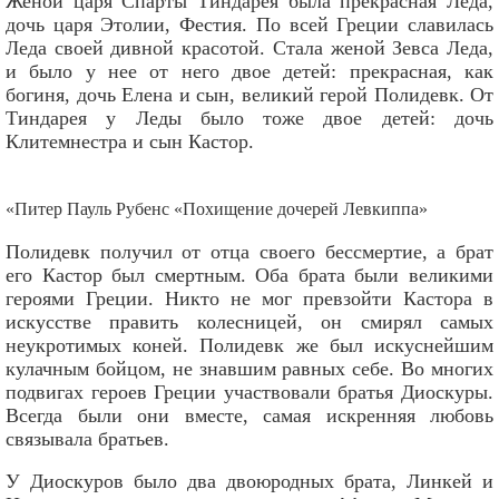
Женой царя Спарты Тиндарея была прекрасная Леда,
дочь царя Этолии, Фестия. По всей Греции славилась
Леда своей дивной красотой. Стала женой Зевса Леда,
и было у нее от него двое детей: прекрасная, как
богиня, дочь Елена и сын, великий герой Полидевк. От
Тиндарея у Леды было тоже двое детей: дочь
Клитемнестра и сын Кастор.
«Питер Пауль Рубенс «Похищение дочерей Левкиппа»
Полидевк получил от отца своего бессмертие, а брат
его Кастор был смертным. Оба брата были великими
героями Греции. Никто не мог превзойти Кастора в
искусстве править колесницей, он смирял самых
неукротимых коней. Полидевк же был искуснейшим
кулачным бойцом, не знавшим равных себе. Во многих
подвигах героев Греции участвовали братья Диоскуры.
Всегда были они вместе, самая искренняя любовь
связывала братьев.
У Диоскуров было два двоюродных брата, Линкей и