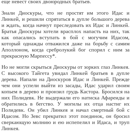
еще невест своих двоюродных братьев.
Знали Диоскуры, что не простят им этого Идас и
Линкей, и решили спрятаться в дупле большого дерева
и ждать, когда начнут преследовать их Идас и Линкей.
Братья Диоскуры хотели врасплох напасть на них, так
как опасались вступать в бой с могучим Идасом,
который однажды отважился даже на борьбу с самим
Аполлоном, когда сребролукий бог спорил с ним за
прекрасную Марпессу*.
Но не могли скрыться Диоскуры от зорких глаз Линкея.
С высокого Тайгета увидал Линкей братьев в дупле
дерева. Напали на Диоскуров Идас и Линкей. Прежде
чем они успели выйти из засады, Идас ударил своим
копьем в дерево и пронзил грудь Кастора. Бросился на
них Полидевк. Не выдержали его натиска Афареиды и
обратились в бегство. У могилы их отца настиг их
Полидевк. Он убил Линкея и начал смертный бой с
Идасом. Но Зевс прекратил этот поединок, он бросил
сверкающую молнию и ею испепелил и Идаса, и труп
Линкея.