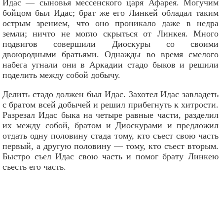
Идас — сыновья мессенского царя Афарея. Могучим
бойцом был Идас; брат же его Линкей обладал таким
острым зрением, что оно проникало даже в недра
земли; ничто не могло скрыться от Линкея. Много
подвигов совершили Диоскуры со своими
двоюродными братьями. Однажды во время смелого
набега угнали они в Аркадии стадо быков и решили
поделить между собой добычу.
Делить стадо должен был Идас. Захотел Идас завладеть
с братом всей добычей и решил прибегнуть к хитрости.
Разрезал Идас быка на четыре равные части, разделил
их между собой, братом и Диоскурами и предложил
отдать одну половину стада тому, кто съест свою часть
первый, а другую половину — тому, кто съест вторым.
Быстро съел Идас свою часть и помог брату Линкею
съесть его часть.