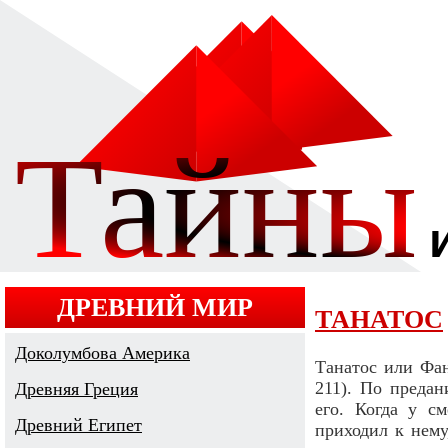
ДРЕВНИЙ МИР
ТАНАТОС
Доколумбова Америка
Танатос или Фан
211). По предан
Древняя Греция
его. Когда у с
Древний Египет
приходил к нему