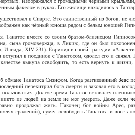
 мертвых.
Изображался с громадными черными крыльями,
енным факелом в руках. Его жилище находилось в Тартар
существовал в Спарте. Это единственный из богов, не л
зображен как чёрный юноша рядом с белым юношей Гип
а Танатос вместе со своим братом-близнецом Гипносо
она, сына громовержца, в Ликию, где он был похороне
р, Илиада, XIV 231). Еврипид в своей трагедии «Алкести
л вступил в поединок с Танатосом, одолел его и связал.
 качестве выкупа освободить, то есть вернуть к жизни,
б обмане Танатоса Сизифом. Когда разгневанный
Зевс
по
оследний перехитрил бога смерти и заковал его в колод
и пользоваться. Долгое время Танатос оставался пленник
 никто из людей на земле не мог умереть. Даже если ч
 равно продолжал жить. Наконец бог войны Арес, ра
полях сражений), сумел освободить Танатоса и восста