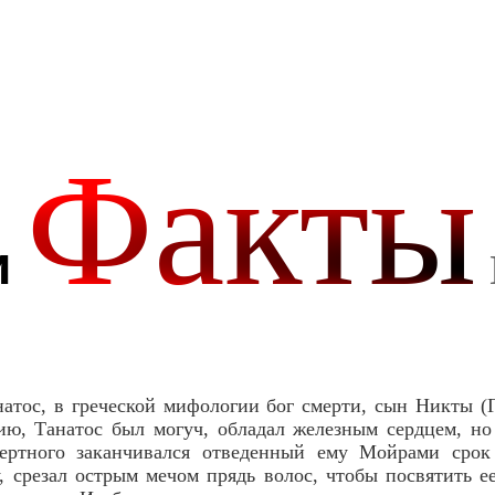
атос, в греческой мифологии бог смерти, сын Никты (Г
ию, Танатос был могуч, обладал железным сердцем, н
мертного заканчивался отведенный ему Мойрами срок
, срезал острым мечом прядь волос, чтобы посвятить е