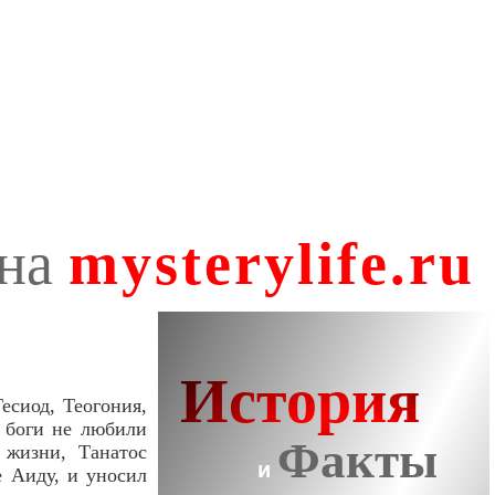
есиод, Теогония,
о боги не любили
 жизни, Танатос
е Аиду, и уносил