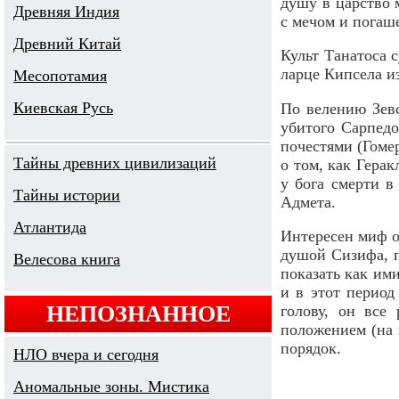
душу в царство
Древняя Индия
с мечом и погаш
Древний Китай
Культ Танатоса 
ларце Кипсела и
Месопотамия
Киевская Русь
По велению Зевс
убитого Сарпед
почестями (Гоме
Тайны древних цивилизаций
о том, как Герак
у бога смерти в
Тайны истории
Адмета.
Атлантида
Интересен миф о
душой Сизифа, п
Велесова книга
показать как им
и в этот период
НЕПОЗНАННОЕ
голову, он все
положением (на 
порядок.
НЛО вчера и сегодня
Аномальные зоны. Мистика