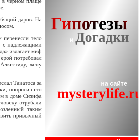
 в черном плаще
е.
юбящий даров. На
носом.
м перенесли тело
н с надлежащими
да» излагает миф
 Герой потребовал
 Алкестиду, жену
слал Танатоса за
ки, попросив его
ом в доме Сизифа
еловеку отрубали
зозленный таким
новить привычный