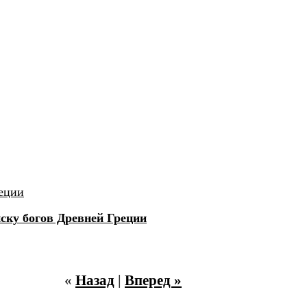
еции
ску богов Древней Греции
«
Назад
|
Вперед »