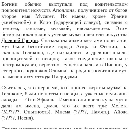
Богини обычно выступали под водительством
покровителя искусств Аполлона, получившего от богов
второе имя Мусагет. Их имена, кроме Урании
(«небесной») и Клио («дарующей славу»), связаны с
пением, танцами, музыкой, наслаждением. Этим
богиням поклонялись ученые мужи и деятели искусства
Древней Греции
. Сначала главными местами почитания
муз были беотийские города Аскра и Феспии, на
склонах Геликона, где находились и древние школы
прорицателей и певцов; такое соединение школы с
центром культа, вероятно, существовало и в Пиерии, у
северного подножия Олимпа, на родине почитания муз,
называвшихся отсюда Пиеридами.
Считалось, что первыми, кто принес жертвы музам на
Геликоне, были не поэты и певцы, а ужасные великаны
алоады — От и Эфиальт. Именно они ввели культ муз и
дали им имена, думая, что их всего три: Мелета
(M?????, Опытность), Мнема (?????, Память), Айода
(?????, Песня).
Спустя некоторое время число муз было увеличено до