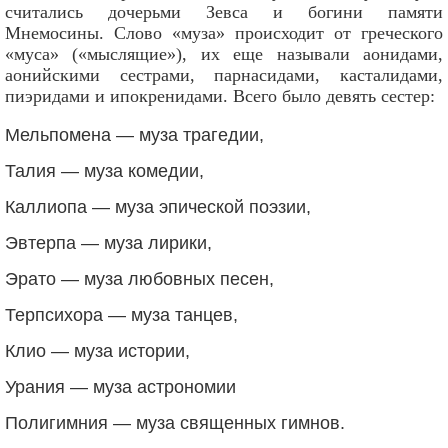
считались дочерьми Зевса и богини памяти
Мнемосины. Слово «муза» происходит от греческого
«муса» («мыслящие»), их еще называли аонидами,
аонийскими сестрами, парнасидами, касталидами,
пиэридами и ипокренидами. Всего было девять сестер:
Мельпомена — муза трагедии,
Талия — муза комедии,
Каллиопа — муза эпической поэзии,
Эвтерпа — муза лирики,
Эрато — муза любовных песен,
Терпсихора — муза танцев,
Клио — муза истории,
Урания — муза астрономии
Полигимния — муза священных гимнов.