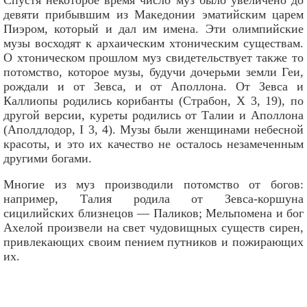
девяти прибывшим из Македонии эматийским царем
Пиэром, который и дал им имена. Эти олимпийские
музы восходят к архаическим хтоническим существам.
О хтоническом прошлом муз свидетельствует также то
потомство, которое музы, будучи дочерьми земли Геи,
рождали и от Зевса, и от Аполлона. От Зевса и
Каллиопы родились корибанты (Страбон, X 3, 19), по
другой версии, куреты родились от Талии и Аполлона
(Аполдлодор, I 3, 4). Музы были женщинами небесной
красоты, и это их качество не осталось незамеченным
другими богами.
Многие из муз производили потомство от богов:
например, Талия родила от Зевса-коршуна
сицилийских близнецов — Паликов; Мельпомена и бог
Ахелой произвели на свет чудовищных существ сирен,
привлекающих своим пением путников и пожирающих
их.