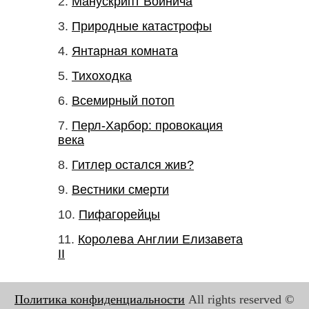
Манускрипт Войнича
Природные катастрофы
Янтарная комната
Тихоходка
Всемирный потоп
Перл-Харбор: провокация
века
Гитлер остался жив?
Вестники смерти
Пифагорейцы
Королева Англии Елизавета
II
Политика конфиденциальности
All rights reserved ©