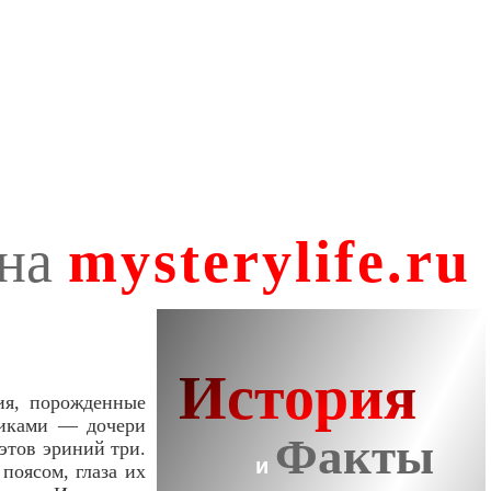
ия, порожденные
никами — дочери
этов эриний три.
поясом, глаза их