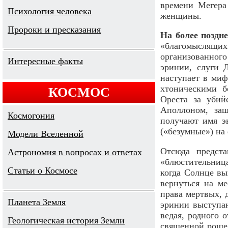
времени Мегера
Психология человека
женщины.
Пророки и пресказания
На более поздн
«благомыслящих»
организованного
Интересные факты
эринии, слуги 
наступает в ми
хтоническими б
КОСМОС
Ореста за убий
Аполлоном, за
Космогония
получают имя э
(«безумные») на
Модели Вселенной
Отсюда предста
Астрономия в вопросах и ответах
«блюстительниц
Cтатьи о Космосе
когда Солнце вы
вернуться на м
права мертвых, 
Планета Земля
эринии выступаю
ведая, родного 
Геологическая история Земли
священной роще