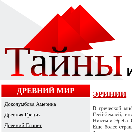
ДРЕВНИЙ МИР
ЭРИНИИ
Доколумбова Америка
В греческой ми
Геей-Землей, в
Древняя Греция
Никты и Эреба. 
Древний Египет
Еще более страш