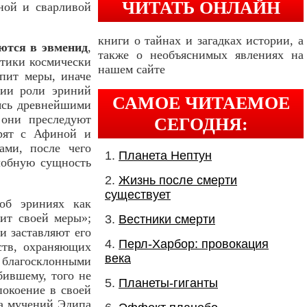
ЧИТАТЬ ОНЛАЙН
ной и сварливой
книги о тайнах и загадках истории, а
ются в эвменид
,
также о необъяснимых явлениях на
стики космически
нашем сайте
упит меры, иначе
нии роли эриний
САМОЕ ЧИТАЕМОЕ
ясь древнейшими
 они преследуют
СЕГОДНЯ:
орят с Афиной и
ми, после чего
Планета Нептун
лобную сущность
Жизнь после смерти
существует
 об эриниях как
ит своей меры»;
Вестники смерти
и заставляют его
Перл-Харбор: провокация
ств, охраняющих
века
, благосклонными
бившему, того не
Планеты-гиганты
покоение в своей
а мучений Эдипа