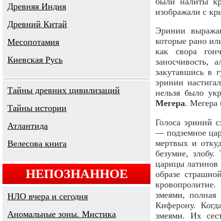
были налиты кр
Древняя Индия
изображали с кр
Древний Китай
Эринии выражаю
которые рано ил
Месопотамия
как свора гон
Киевская Русь
заносчивость, 
закутавшись в г
эринии настига
Тайны древних цивилизаций
нельзя было ук
Мегера
. Мегера
Тайны истории
Голоса эриний с
Атлантида
— подземное цар
мертвых и откуд
Велесова книга
безумие, злобу.
царицы латинов 
НЕПОЗНАННОЕ
образе страшно
кровопролитие.
змеями, полная
НЛО вчера и сегодня
Киферону. Когд
Аномальные зоны. Мистика
змеями. Их сес