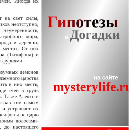
змеи. Иногда их
т на свет силы,
иков неотступно,
неумеренность,
агробного мира,
орода и деревни,
 местах. От них
на
(Тизифона) и
й фуриями.
безумных демонов
дземного царства
ить в них месть,
иде змеи в грудь
. Та же Алекто в
ызвав тем самым
 и устрашает их
Тисифоны к царю
воими волосами-
, до настоящего