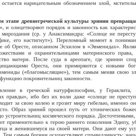
 остается нарицательным обозначением злой, мститель
ем этапе древнегреческой культуры эринии превраща
, и олицетворяют порядок и законность как характери
 мироздания (ср. у Анаксимандра: «Солнце не перест
Дике, его настигнут»). Переломный момент в понима
фе об Оресте, описанном Эсхилом в «Эвменидах». Явля
ожествами и охранительницами материнского права,
ство матери. После суда в ареопаге, где эринии сп
щищающими Ореста, они примиряются с новыми бога
вмениды («благомыслящие»), тем самым меняя свою з
 функцию покровительниц законности.
вление в греческой натурфилософии, у Гераклита,
ах правды», ибо без их воли даже «солнце не преступ
ходит за свою колею и грозит миру гибелью, именно он
есто. Образ эриний прошел путь от хтонических боже
до устроительниц космического порядка. Досточтимыми
т применительно к герою раннего поколения Эдипу, у
отца и женившемуся на своей матери. Они дают ему ус
. Тем самым богини осуществляют справедливость: чаш