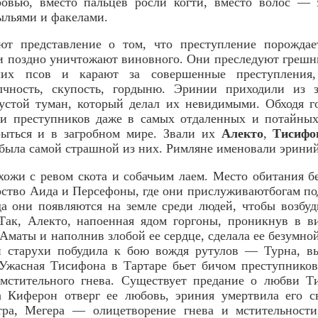
овью, вместо пальцев росли когти, вместо волос — 
ыльями и факелами.
т представление о том, что преступление порождае
и поздно уничтожают виновного. Они преследуют грешн
чих псов и карают за совершенные преступления, 
алчность, скупость, гордыню. Эринии приходили из з
устой туман, который делал их невидимыми. Обходя г
ли преступников даже в самых отдаленных и потайных
рыться и в загробном мире. Звали их
Алекто
,
Тисифо
 была самой страшной из них. Римляне именовали эрини
хожи с ревом скота и собачьим лаем. Место обитания 
ство Аида и Персефоны, где они прислуживаютбогам по
а они появляются на земле среди людей, чтобы возбуд
 Так, Алекто, напоенная ядом горгоны, проникнув в в
Аматы и наполнив злобой ее сердце, сделала ее безумной
й старухи побудила к бою вождя рутулов — Турна, в
 Ужасная Тисифона в Тартаре бьет бичом преступников
 мстительного гнева. Существует предание о любви 
а Киферон отверг ее любовь, эриния умертвила его с
тра, Мегера — олицетворение гнева и мстительности