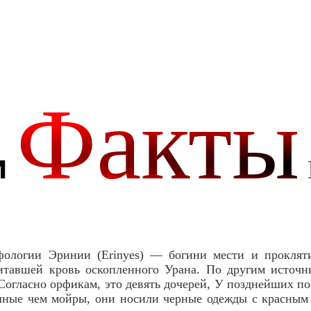
фологии Эринии (Erinyes) — богини мести и проклят
питавшей кровь оскопленного Урана. По другим источ
Согласно орфикам, это девять дочерей, У позднейших по
ные чем мойры, они носили черные одежды с красным 