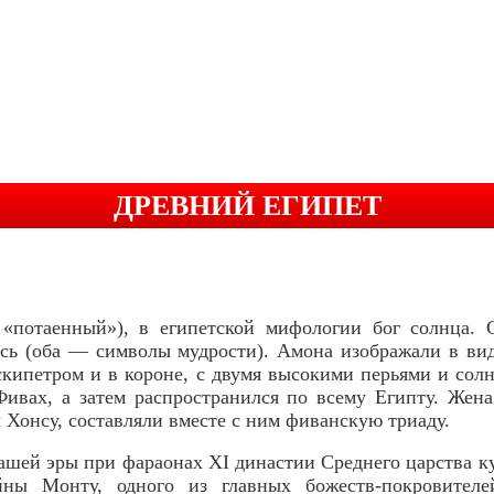
ДРЕВНИЙ ЕГИПЕТ
«потаенный»), в египетской мифологии бог солнца.
сь (оба — символы мудрости). Амона изображали в виде
 скипетром и в короне, с двумя высокими перьями и сол
Фивах, а затем распространился по всему Египту. Жена
ы Хонсу, составляли вместе с ним фиванскую триаду.
ашей эры при фараонах XI династии Среднего царства к
йны Монту, одного из главных божеств-покровителе