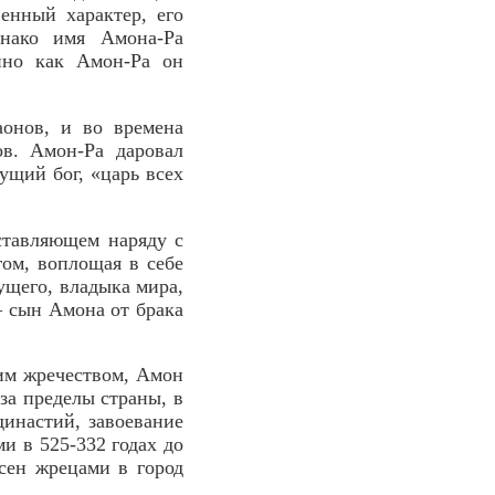
енный характер, его
днако имя Амона-Ра
нно как Амон-Ра он
аонов, и во времена
ов. Амон-Ра даровал
ущий бог, «царь всех
ставляющем наряду с
ом, воплощая в себе
сущего, владыка мира,
 сын Амона от брака
ким жречеством, Амон
 за пределы страны, в
инастий, завоевание
и в 525-332 годах до
сен жрецами в город