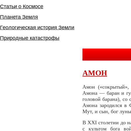
Cтатьи о Космосе
Планета Земля
Геологическая история Земли
Природные катастрофы
АМОН
Амон («сокрытый», 
Амона — баран и гу
головой барана), со
Амона зародился в 
Мут, и сын, бог лун
В XXI столетии до н
с культом бога во