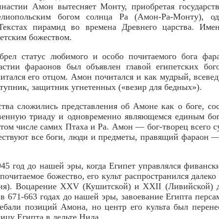
настии Амон вытесняет Монту, приобретая государств
елиопольским богом солнца Ра (Амон-Ра-Монту), о
 Текстах пирамид во времена Древнего царства. Име
етским божеством.
рел статус любимого и особо почитаемого бога фар
стии фараонов был объявлен главой египетских бог
итался его отцом. Амон почитался и как мудрый, всевед
ступник, защитник угнетенных («везир для бедных»).
ства сложились представления об Амоне как о боге, со
венную триаду и одновременно являющемся единым бог
 том числе самих Птаха и Ра. Амон — бог-творец всего 
ествуют все боги, люди и предметы, правящий фараон —
945 год до нашей эры, когда Египет управлялся фиванс
почитаемое божество, его культ распространился далеко
я). Воцарение XXV (Кушитской) и XXII (Ливийской) д
в 671-663 годах до нашей эры, завоевание Египта персам
ебали позиций Амона, но центр его культа был перене
ицу Египта в дельте Нила.