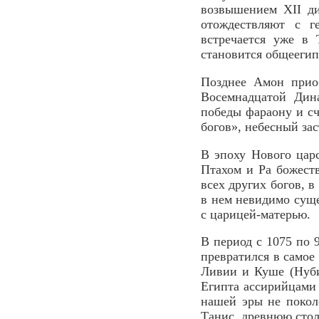
возвышением XII ди
отождествляют с г
встречается уже в
становится общеегип
Позднее Амон приоб
Восемнадцатой Дина
победы фараону и сч
богов», небесный за
В эпоху Нового цар
Птахом и Ра божест
всех других богов, в
в нем невидимо сущ
с царицей-матерью.
В период с 1075 по 
превратился в самое 
Ливии и Куше (Нуби
Египта ассирийцами 
нашей эры не покол
Танис, древнюю стол