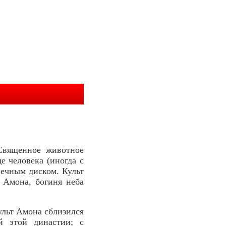
 Священное животное
 человека (иногда с
нечным диском. Культ
 Амона, богиня неба
ульт Амона сблизился
й этой династии; с