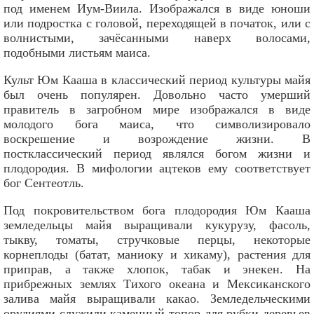
под именем Иум-Виила. Изображался в виде юноши
или подростка с головой, переходящей в початок, или с
волнистыми, зачёсанными наверх волосами,
подобными листьям маиса.
Культ Юм Кааша в классический период культуры майя
был очень популярен. Довольно часто умерший
правитель в загробном мире изображался в виде
молодого бога маиса, что символизировало
воскрешение и возрождение жизни. В
постклассический период являлся богом жизни и
плодородия. В мифологии ацтеков ему соответствует
бог Сентеотль.
Под покровительством бога плодородия Юм Кааша
земледельцы майя выращивали кукурузу, фасоль,
тыкву, томаты, стручковые перцы, некоторые
корнеплоды (батат, маниоку и хикаму), растения для
приправ, а также хлопок, табак и энекен. На
прибрежных землях Тихого океана и Мексиканского
залива майя выращивали какао. Земледельческими
орудиями служили каменный топор для рубки деревьев