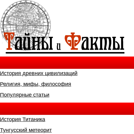
История древних цивилизаций
Религия, мифы, философия
Популярные статьи
История Титаника
Тунгусский метеорит