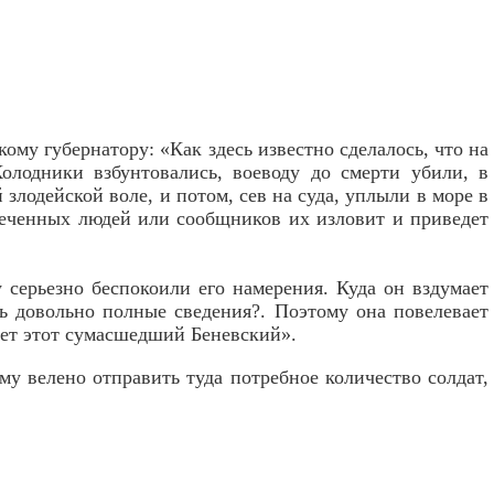
ому губернатору: «Как здесь известно сделалось, что на
Колодники взбунтовались, воеводу до смерти убили, в
лодейской воле, и потом, сев на суда, уплыли в море в
ереченных людей или сообщников их изловит и приведет
серьезно беспокоили его намерения. Куда он вздумает
ть довольно полные сведения?. Поэтому она повелевает
рет этот сумасшедший Беневский».
у велено отправить туда потребное количество солдат,