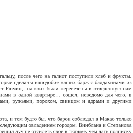
гальцу, после чего на галиот поступили хлеб и фрукты.
оторые сделаны наподобие наших барж с балдахинами из
шет Рюмин,- на коих были перевезены в отведенную нам
нами в одной квартире… сошел, неведомо для чего, в
ками, ружьями, порохом, свинцом и ядрами и другими
а, и тем будто бы, что барон соблюдал в Макао только
 последующим овладением городом. Винблана и Степанова
ешил лучше отсидеть свое в тюрьме, чем дать подписку