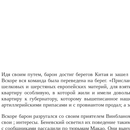
Идя своим путем, барон достиг берегов Китая и зашел 
Вскоре вся команда была переведена на берег. «Присл
шелковых и шерстяных европейских материй, для взяти
квартиру особливую, в которой жили и имели доволь
квартиру к губернатору, которому вышеписанное наш
артиллерийскими припасами и с провиантом продал; а за
Вскоре барон разругался со своим приятелем Винблано
свои ; интересы. Беневский осветил их поведение таки
с сообщниками рассадили по тюрьмам Макао. Они вынуж