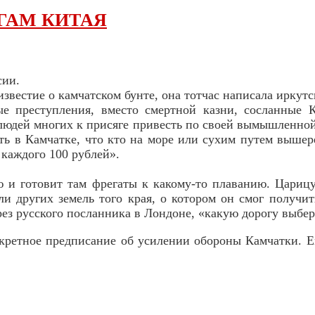
ГАМ КИТАЯ
сии.
звестие о камчатском бунте, она тотчас написала иркутск
ые преступления, вместо смертной казни, сосланные 
юдей многих к присяге привесть по своей вымышленной з
ать в Камчатке, что кто на море или сухим путем выш
 каждого 100 рублей».
 и готовит там фрегаты к какому-то плаванию. Царицу 
и других земель того края, о котором он смог получи
рез русского посланника в Лондоне, «какую дорогу выбе
ретное предписание об усилении обороны Камчатки. Ем