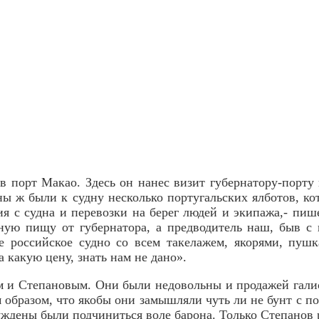
в порт Макао. Здесь он нанес визит губернатору-порту 
аны ж были к судну несколько португальских ялботов, к
я с судна и перевозки на берег людей и экипажа,- пи
ную пищу от губернатора, а предводитель наш, быв с 
е российское судно со всем такелажем, якорями, пуш
 какую цену, знать нам не дано».
м и Степановым. Они были недовольны и продажей галиот
м образом, что якобы они замышляли чуть ли не бунт с
дены были подчиниться воле барона. Только Степанов р