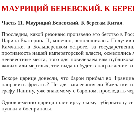
МАУРИЦИЙ БЕНЕВСКИЙ. К БЕРЕ
Часть 11. Мауриций Беневский. К берегам Китая.
Проследим, какой резонанс произвело это бегство в Рос
Царица Екатерина II, конечно, всполошилась. Получив и
Камчатке, в Большерецком остроге, за государственн
противность нашей императорской власти, осмелились л
неизвестные места; того для повелеваем вам публиков
живых или мертвых, тем выдано будет в награждение за
Вскоре царице донесли, что барон прибыл во Францию
направить фрегаты? Не для завоевания ли Камчатки ил
графу Панину, уже знакомому с бароном, проследить че
Одновременно царица шлет иркутскому губернатору сек
пушки и боеприпасы.