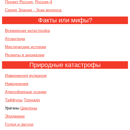
Проект Россия
Россия-4
,
Серия Знание - Знак вопроса
Факты или мифы?
Всемирная катастрофа
Атлантида
Мистические истории
Реликты и аномалии
Природные катастрофы
Извержения вулканов
Наводнения
Атмосферные осадки
Тайфуны
Торнадо
Циклоны
Ураганы
Эпидемии
Голод и засухи