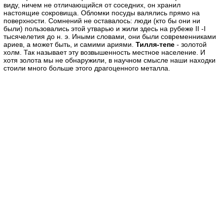
виду, ничем не отличающийся от соседних, он хранил
настоящие сокровища. Обломки посуды валялись прямо на
поверхности. Сомнений не оставалось: люди (кто бы они ни
были) пользовались этой утварью и жили здесь на рубеже II -I
тысячелетия до н. э. Иными словами, они были современниками
ариев, а может быть, и самими ариями.
Тилля-тепе
- золотой
холм. Так называет эту возвышенность местное население. И
хотя золота мы не обнаружили, в научном смысле наши находки
стоили много больше этого драгоценного металла.