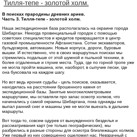
Тилля-тепе - золотой холм.
В поисках прародины древних ариев.
Часть 3. Тилля-тепе - золотой холм.
Наша экспедиционная база располагалась на окраине города
Шибарган. Некогда провинциальный городок с помощью
советских специалистов и кредитов превращается в центр
газовой промышленности Афганистана. Сотни экскаваторов,
бульдозеров, автомашин. Новые корпуса, дороги, буровые
вышки. И естественно, что в своих маршрутных поисках мы
стремились подальше от этой шумной и пыльной техники, в
более отдаленные и глухие места. Туда, где по горной тропе уже
не могла пройти машина, или, наоборот, в сыпучие пески, где
она буксовала на каждом шагу.
Но вот ведь ирония судьбы - цель поисков, оказывается,
находилась на расстоянии брошенного камня от
экспедиционной базы. Занятые многокилометровыми
маршрутами, мы оставляли про запас осмотр холмов, что
начинались у самой окраины Шибаргана, пока однажды не
выпал ранний снег и машины уже не могли выехать в дальние
маршруты.
Вот тогда-то, совсем одурев от вынужденного безделья и
рассматривания карт (не только географических), мы
разбрелись в разные стороны для осмотра близлежащих холмов.
Уже первый из них совершенно ошеломил нас. Невзрачный с