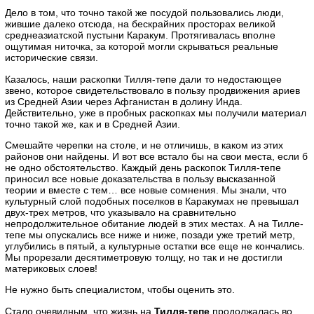
Дело в том, что точно такой же посудой пользовались люди,
жившие далеко отсюда, на бескрайних просторах великой
среднеазиатской пустыни Каракум. Протягивалась вполне
ощутимая ниточка, за которой могли скрываться реальные
исторические связи.
Казалось, наши раскопки Тилля-тепе дали то недостающее
звено, которое свидетельствовало в пользу продвижения ариев
из Средней Азии через Афганистан в долину Инда.
Действительно, уже в пробных раскопках мы получили материал
точно такой же, как и в Средней Азии.
Смешайте черепки на столе, и не отличишь, в каком из этих
районов они найдены. И вот все встало бы на свои места, если б
не одно обстоятельство. Каждый день раскопок Тилля-тепе
приносил все новые доказательства в пользу высказанной
теории и вместе с тем… все новые сомнения. Мы знали, что
культурный слой подобных поселков в Каракумах не превышал
двух-трех метров, что указывало на сравнительно
непродолжительное обитание людей в этих местах. А на Тилле-
тепе мы опускались все ниже и ниже, позади уже третий метр,
углубились в пятый, а культурные остатки все еще не кончались.
Мы прорезали десятиметровую толщу, но так и не достигли
материковых слоев!
Не нужно быть специалистом, чтобы оценить это.
Стало очевидным, что жизнь на
Тилля-тепе
продолжалась во