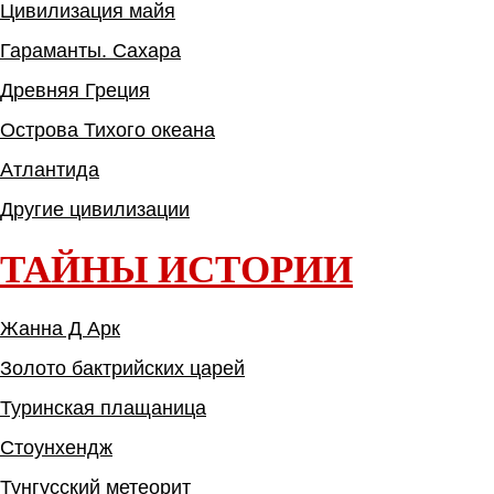
Цивилизация майя
Гараманты. Сахара
Древняя Греция
Острова Тихого океана
Атлантида
Другие цивилизации
ТАЙНЫ ИСТОРИИ
Жанна Д Арк
Золото бактрийских царей
Туринская плащаница
Стоунхендж
Тунгусский метеорит