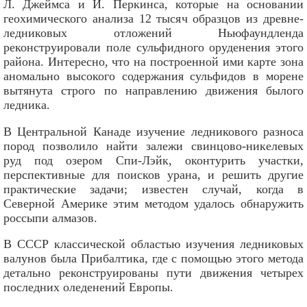
Л. Джеймса и И. Перкинса, которые на основании
геохимического анализа 12 тысяч образцов из древне-
ледниковых отложений Ньюфаундленда
реконструировали поле сульфидного оруденения этого
района. Интересно, что на построенной ими карте зона
аномально высокого содержания сульфидов в морене
вытянута строго по направлению движения былого
ледника.
В Центральной Канаде изучение ледникового разноса
пород позволило найти залежи свинцово-никелевых
руд под озером Спи-Лэйк, оконтурить участки,
перспективные для поисков урана, и решить другие
практические задачи; известен случай, когда в
Северной Америке этим методом удалось обнаружить
россыпи алмазов.
В СССР классической областью изучения ледниковых
валунов была Прибалтика, где с помощью этого метода
детально реконструированы пути движения четырех
последних оледенений Европы.