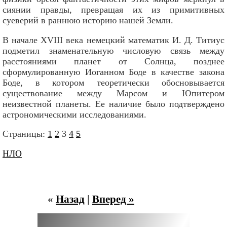
сиянии правды, превращая их из примитивных
суеверий в раннюю историю нашей Земли.
В начале XVIII века немецкий математик И. Д. Титиус
подметил знаменательную числовую связь между
расстояниями планет от Солнца, позднее
сформулированную Иоганном Боде в качестве закона
Боде, в котором теоретически обосновывается
существование между Марсом и Юпитером
неизвестной планеты. Ее наличие было подтверждено
астрономическими исследованиями.
Страницы:
1
2
3
4
5
НЛО
«
Назад
|
Вперед »