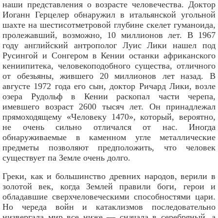
наши представления о возрасте человечества. Доктор
Иоганн Герцелер обнаружил в итальянской угольной
шахте на шестисотметровой глубине скелет гуманоида,
пролежавший, возможно, 10 миллионов лет. В 1967
году английский антрополог Луис Лики нашел под
Русингой и Сонгером в Кении останки африканского
кениипитека, человекоподобного существа, отличного
от обезьяны, жившего 20 миллионов лет назад. В
августе 1972 года его сын, доктор Ричард Лики, возле
озера Рудольф в Кении раскопал части черепа,
имевшего возраст 2600 тысяч лет. Он принадлежал
прямоходящему «Человеку 1470», который, вероятно,
не очень сильно отличался от нас. Иногда
обнаруживаемые в каменном угле металлические
предметы позволяют предположить, что человек
существует па Земле очень долго.
Греки, как и большинство древних народов, верили в
золотой век, когда Землей правили боги, герои и
обладавшие сверхчеловеческими способностями цари.
Но череда войн и катаклизмов последовательно
низвергала мир все ниже — сначала в серебряный, а