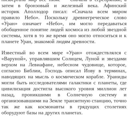
затем в бронзовый и железный века. Афинский
историк Аполлодор писал: «Сначала всем миром
правило Небо». Поскольку древнегреческое слово
«Уран» означает «Небо», им могло передаваться
обобщенное понятие людей космоса из любой звездной
системы, хотя в то же время оно могло относиться и к
планете Уран, знакомой людям древности.
Известный во всем мире «Уран» отождествлялся с
«Варуной», управлявшим Солнцем, Луной и звездами
верхом на Левиафане, небесном чудовище, которое,
согласно Библии, Господь описал Иову в терминах,
наводящих на мысль о космическом корабле. Ураниды
могли быть исследователями галактики с планеты, где
цивилизация достигла высокого уровня миллион лет
назад, проникшими в Солнечную систему и
организовавшими на Земле транзитную станцию, точно
так же как космонавты в грядущих столетиях
оборудуют базы на других планетах.