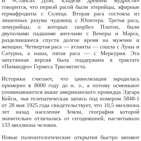
В «Стансах Дзэн, кладези древней мудрости»
говорится, что первой расой были этерийцы, эфирные
гермафродиты с Солнца. Вторая раса состояла из
лишенных разума чудовищ с Юпитера. Третья раса,
лемурийцы, о которых скорбел Платон, были
двуполыми падшими ангелами с Венеры и Марса,
разделившиеся спустя долгое время на мужчин и
женщин. Четвертая раса — атланты — сошла с Луны и
Сатурна, а наша, пятая раса — с Меркурия. Эта
запутанная версия была поддержана в трактате
«Пимандро» Гермеса Трисмегиста.
Историки считают, что цивилизация зародилась
примерно в 8000 году до н. э., а потому осмеивают
упоминавшегося выше американского провидца Эдгара
Кейси, чья телепатическая запись под номером 5848-1
от 28 мая 1925 года свидетельствует, что 10,5 миллиона
лет назад население Земли, география которой
значительно отличалась от сегодняшней, насчитывало
133 миллиона человек.
Новые палеонтологические открытия быстро меняют