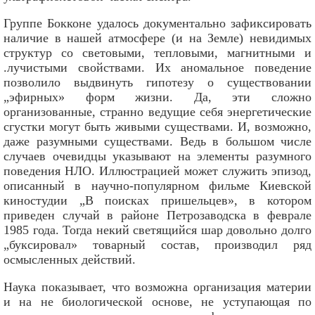
Группе Бокконе удалось документально зафиксировать
наличие в нашей атмосфере (и на Земле) невидимых
структур со световыми, тепловыми, магнитными и
.лучистыми свойствами. Их аномальное поведение
позволило выдвинуть гипотезу о существовании
„эфирных» форм жизни. Да, эти сложно
организованные, странно ведущие себя энергетические
сгустки могут быть живыми существами. И, возможно,
даже разумными существами. Ведь в большом числе
случаев очевидцы указывают на элементы разумного
поведения НЛО. Иллюстрацией может служить эпизод,
описанный в научно-популярном фильме Киевской
киностудии „В поисках пришельцев», в котором
приведен случай в районе Петрозаводска в феврале
1985 года. Тогда некий светящийся шар довольно долго
„буксировал» товарный состав, производил ряд
осмысленных действий.
Наука показывает, что возможна организация материи
и на не биологической основе, не уступающая по