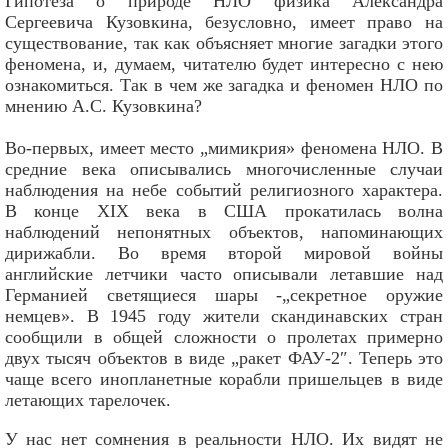
Гипотеза о природе НЛО физика Александра
Сергеевича Кузовкина, безусловно, имеет право на
существование, так как объясняет многие загадки этого
феномена, и, думаем, читателю будет интересно с нею
ознакомиться. Так в чем же загадка и феномен НЛО по
мнению А.С. Кузовкина?
Во-первых, имеет место „мимикрия» феномена НЛО. В
средние века описывались многочисленные случаи
наблюдения на небе событий религиозного характера.
В конце XIX века в США прокатилась волна
наблюдений непонятных объектов, напоминающих
дирижабли. Во время второй мировой войны
английские летчики часто описывали летавшие над
Германией светящиеся шары -„секретное оружие
немцев». В 1945 году жители скандинавских стран
сообщили в общей сложности о пролетах примерно
двух тысяч объектов в виде „ракет ФАУ-2″. Теперь это
чаще всего инопланетные корабли пришельцев в виде
летающих тарелочек.
У нас нет сомнения в реальности НЛО. Их видят не