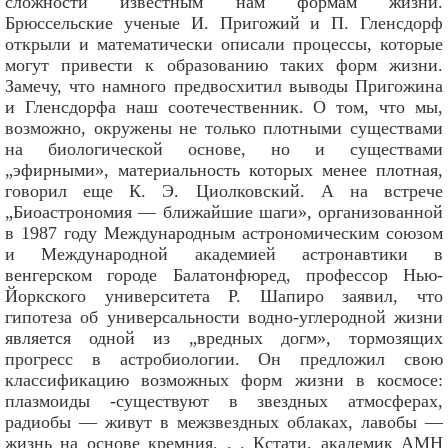
сложности известным нам формам жизни.
Брюссельские ученые И. Пригожий и П. Гленсдорф
открыли и математически описали процессы, которые
могут привести к образованию таких форм жизни.
Замечу, что намного предвосхитил выводы Пригожина
и Гленсдорфа наш соотечественник. О том, что мы,
возможно, окружены не только плотными существами
на биологической основе, но и существами
„эфирными», материальность которых менее плотная,
говорил еще К. Э. Циолковский. А на встрече
„Биоастрономия — ближайшие шаги», организованной
в 1987 году Международным астрономическим союзом
и Международной академией астронавтики в
венгерском городе Балатонфюред, профессор Нью-
Йоркского университета Р. Шапиро заявил, что
гипотеза об универсальности водно-углеродной жизни
является одной из „вредных догм», тормозящих
прогресс в астробиологии. Он предложил свою
классификацию возможных форм жизни в космосе:
плазмоиды -существуют в звездных атмосферах,
радиобы — живут в межзвездных облаках, лавобы —
жизнь на основе кремния. . . Кстати, академик АМН