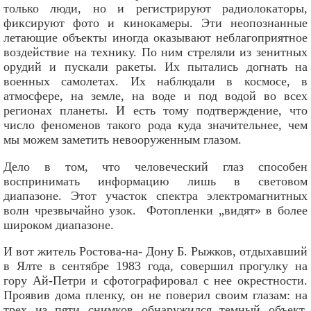
только люди, но и регистрируют радиолокаторы,
фиксируют фото и кинокамеры. Эти неопознанные
летающие объекты иногда оказывают неблагоприятное
воздействие на технику. По ним стреляли из зенитных
орудий и пускали ракеты. Их пытались догнать на
военных самолетах. Их наблюдали в космосе, в
атмосфере, на земле, на воде и под водой во всех
регионах планеты. И есть тому подтверждение, что
число феноменов такого рода куда значительнее, чем
мы можем заметить невооруженным глазом.
Дело в том, что человеческий глаз способен
воспринимать информацию лишь в световом
диапазоне. Этот участок спектра электромагнитных
волн чрезвычайно узок. Фотопленки „видят» в более
широком диапазоне.
И вот житель Ростова-на- Дону Б. Рыжков, отдыхавший
в Ялте в сентябре 1983 года, совершил прогулку на
гору Ай-Петри и сфотографировал с нее окрестности.
Проявив дома пленку, он не поверил своим глазам: на
трех из пяти снимков обнаружился темный объект,