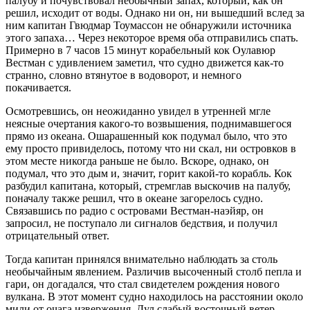
палубу и почувствовал необычный запах, который, как он
решил, исходит от воды. Однако ни он, ни вышедший вслед за
ним капитан Гвюдмар Тоумассон не обнаружили источника
этого запаха… Через некоторое время оба отправились спать.
Примерно в 7 часов 15 минут корабельный кок Оулавюр
Вестман с удивлением заметил, что судно движется как-то
странно, словно втянутое в водоворот, и немного
покачивается.
Осмотревшись, он неожиданно увидел в утренней мгле
неясные очертания какого-то возвышения, поднимавшегося
прямо из океана. Ошарашенный кок подумал было, что это
ему просто привиделось, потому что ни скал, ни островков в
этом месте никогда раньше не было. Вскоре, однако, он
подумал, что это дым и, значит, горит какой-то корабль. Кок
разбудил капитана, который, стремглав выскочив на палубу,
поначалу также решил, что в океане загорелось судно.
Связавшись по радио с островами Вестман-наэйяр, он
запросил, не поступало ли сигналов бедствия, и получил
отрицательный ответ.
Тогда капитан принялся внимательно наблюдать за столь
необычайным явлением. Различив высоченный столб пепла и
гари, он догадался, что стал свидетелем рождения нового
вулкана. В этот момент судно находилось на расстоянии около
мили от очага извержения. Дул слабый восточный ветер.