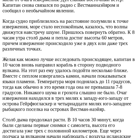
Капитан снова связался по радио с Вестманнаэйяром и
сообщил о необычайном явлении.
Когда судно приблизилось на расстояние полумили к точке
извержения, море стало неспокойным, казалось, что волны
движутся навстречу шхуне. Пришлось повернуть обратно. К 8
часам утра столб дыма и пепла достиг высоты 60 метров,
причем извержение происходило уже в двух или даже трех
различных точках.
Желая как можно лучше исследовать происходящее, капитан в
10 часов вновь направил корабль в сторону подводного
вулкана. На этот раз ему удалось подойти несколько ближе.
Вместе с пеплом извергались камни, начали показываться
языки пламени. Температура моря поднялась до 11 градусов,
тогда как обычно в это время года она не превышала 7-8
градусов. Никакого шума и грохота слышно не было. Очаг
извержения находился в трех милях к западу-юго-западу от
острова Гейрфюгласкер и четырнадцати милях юго-западнее
рыбацкого поселка на островах Вестман-наэйяр.
Столб дыма продолжал расти. В 10 часов 30 минут, когда
были сделаны первые снимки с самолета, высота его
достигала уже трех с половиной километров. Еще через
полчаса за вулканом начали наблюдать с воздуха исландские