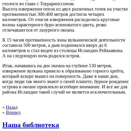
геологи во главе с Тоураринссоном.
Высота извержения пепла из двух различных точек на участке
протяженностью 300-400 метров достигла четырех
километров. От очагов извержения расходились круговые
волны характерного буро-зеленоватого цвета, резко
отличавшегося от лазурного океана.
К 15 часам протяженность зоны вулканической деятельности
составила 500 метров, а дым поднимался вверх до 6
километров и стал виден из столицы Исландии Рейкьявика.
А на следующую ночь родился остров.
Итак, начавшись на дне океана на глубине 130 метров,
извержение вулкана привело к образованию горного хребта,
который вскоре вышел на поверхность. Даже в наши дни,
когда люди так много знают о своей планете, бурное рождение
острова в океане привлекло всеобщее внимание. И все же для
района Исландии такой случай не является исключительным.
«
Назад
»
Вперед
Наша библиотека