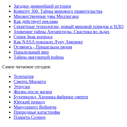
Загадки древнейшей истории
Комитет 300. Тайны мирового правительства
Mножественные умы Миллигана
Как действует реклама
Секретные технологии, новый мировой порядок и НЛО
Зловещие тайны Антарктиды. Свастика во льдах
Серия Знак вопроса
Как NASA показало Луну Америке
Оглянись - Пришельцы рядом
Паралельный мир
Тайны оккультной войны
Самое читаемое сегодня:
Телепатия
Смерть Моцарта
Этруски
Жизнь после жизни
Бухенвальд. Хроника фабрики смерти
Юрский период
Манускрипт Войнича
Природные катастрофы
Планета Солнце