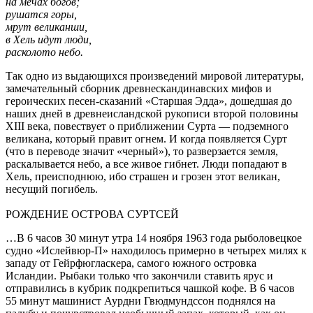
на мечах богов;
рушатся горы,
мрут великанши,
в Хель идут люди,
расколото небо.
Так одно из выдающихся произведений мировой литературы,
замечательный сборник древнескандинавских мифов и
героических песен-сказаний «Старшая Эдда», дошедшая до
наших дней в древнеисландской рукописи второй половины
XIII века, повествует о приближении Сурта — подземного
великана, который правит огнем. И когда появляется Сурт
(что в переводе значит «черный»), то разверзается земля,
раскалывается небо, а все живое гибнет. Люди попадают в
Хель, преисподнюю, ибо страшен и грозен этот великан,
несущий погибель.
РОЖДЕНИЕ ОСТРОВА СУРТСЕЙ
…В 6 часов 30 минут утра 14 ноября 1963 года рыболовецкое
судно «Ислейвюр-П» находилось примерно в четырех милях к
западу от Гейрфюгласкера, самого южного островка
Исландии. Рыбаки только что закончили ставить ярус и
отправились в кубрик подкрепиться чашкой кофе. В 6 часов
55 минут машинист Аурдни Гвюдмундссон поднялся на