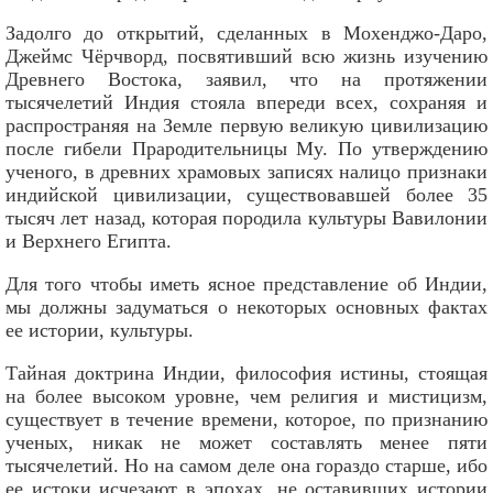
Задолго до открытий, сделанных в Мохенджо-Даро,
Джеймс Чёрчворд, посвятивший всю жизнь изучению
Древнего Востока, заявил, что на протяжении
тысячелетий Индия стояла впереди всех, сохраняя и
распространяя на Земле первую великую цивилизацию
после гибели Прародительницы My. По утверждению
ученого, в древних храмовых записях налицо признаки
индийской цивилизации, существовавшей более 35
тысяч лет назад, которая породила культуры Вавилонии
и Верхнего Египта.
Для того чтобы иметь ясное представление об Индии,
мы должны задуматься о некоторых основных фактах
ее истории, культуры.
Тайная доктрина Индии, философия истины, стоящая
на более высоком уровне, чем религия и мистицизм,
существует в течение времени, которое, по признанию
ученых, никак не может составлять менее пяти
тысячелетий. Но на самом деле она гораздо старше, ибо
ее истоки исчезают в эпохах, не оставивших истории