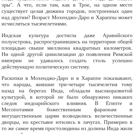
эры". А что, если там, как в Трое, на одном месте
существует целая дюжина городов, построенных один
над другим? Возраст Мохенджо-Даро и Хараппы может
исчисляться тысячелетиями.
Индская культура достигла даже Аравийского
полуострова, распространившись на территории общей
площадью свыше миллиона квадратных километров.
Ни одной другой цивилизации до появления Римской
империи не удавалось создать столь успешно
действующую политическую систему.
Раскопки в Мохенджо-Даро и в Хараппе показывают,
что народы, жившие три-четыре тысячелетия тому
назад на берегах Инда, обладали высокоразвитой
культурой, в которой не было обнаружено никаких
следов индоарийского влияния. В Египте и
Месопотамии божественным фараонам и
могущественным царям возводились величественные
дворцы, но крестьяне ютились в лачугах. Примерно в
то же самое время простолюдины из долины Инда жили