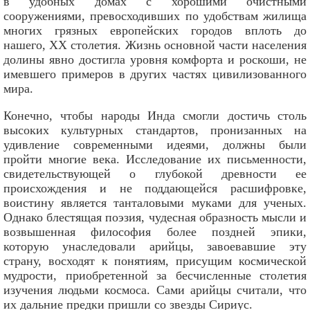
в удобных домах с хорошими очистными
сооружениями, превосходивших по удобствам жилища
многих грязных европейских городов вплоть до
нашего, XX столетия. Жизнь основной части населения
долины явно достигла уровня комфорта и роскоши, не
имевшего примеров в других частях цивилизованного
мира.
Конечно, чтобы народы Инда смогли достичь столь
высоких культурных стандартов, пронизанных на
удивление современными идеями, должны были
пройти многие века. Исследование их письменности,
свидетельствующей о глубокой древности ее
происхождения и не поддающейся расшифровке,
воистину является танталовыми муками для ученых.
Однако блестящая поэзия, чудесная образность мысли и
возвышенная философия более поздней эпики,
которую унаследовали арийцы, завоевавшие эту
страну, восходят к понятиям, присущим космической
мудрости, приобретенной за бесчисленные столетия
изучения людьми космоса. Сами арийцы считали, что
их дальние предки пришли со звезды Сириус.