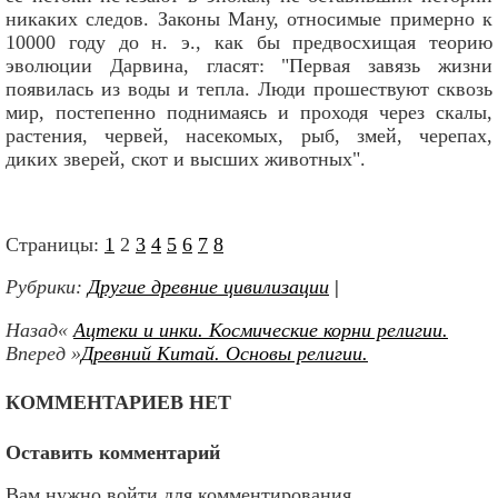
никаких следов. Законы Maну, относимые примерно к
10000 году до н. э., как бы предвосхищая теорию
эволюции Дарвина, гласят: "Первая завязь жизни
появилась из воды и тепла. Люди прошествуют сквозь
мир, постепенно поднимаясь и проходя через скалы,
растения, червей, насекомых, рыб, змей, черепах,
диких зверей, скот и высших животных".
Страницы:
1
2
3
4
5
6
7
8
Рубрики:
Другие древние цивилизации
|
Назад«
Ацтеки и инки. Космические корни религии.
Вперед »
Древний Китай. Основы религии.
КОММЕНТАРИЕВ НЕТ
Оставить комментарий
Вам нужно войти для комментирования.