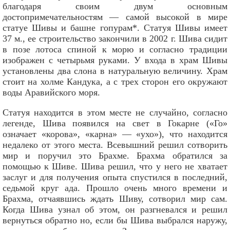
благодаря своим двум основным
достопримечательностям — самой высокой в мире
статуе Шивы и башне гопурам*. Статуя Шивы имеет
37 м., ее строительство закончили в 2002 г. Шива сидит
в позе лотоса спиной к морю и согласно традиции
изображен с четырьмя руками. У входа в храм Шивы
установлены два слона в натуральную величину. Храм
стоит на холме Кандука, а с трех сторон его окружают
воды Аравийского моря.
Статуя находится в этом месте не случайно, согласно
легенде, Шива появился на свет в Гокарне («Го»
означает «корова», «карна» — «ухо»), что находится
недалеко от этого места. Всевышний решил сотворить
мир и поручил это Брахме. Брахма обратился за
помощью к Шиве. Шива решил, что у него не хватает
заслуг и для получения опыта спустился в последний,
седьмой круг ада. Прошло очень много времени и
Брахма, отчаявшись ждать Шиву, сотворил мир сам.
Когда Шива узнал об этом, он разгневался и решил
вернуться обратно но, если бы Шива выбрался наружу,