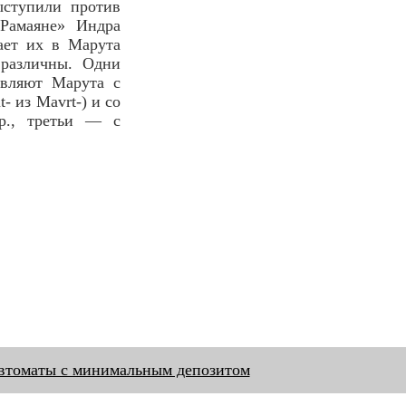
ыступили против
Рамаяне» Индра
ает их в Марута
 различны. Одни
тавляют Марута с
- из Mavrt-) и со
р., третьи — с
втоматы с минимальным депозитом