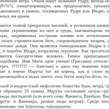
 значении ветра.
Отцом марут называют Рудру, иногда 
Pr?n?), олицетворяющую, как предполагают, грозов
ыкновенно в гимнах, посвященных Рудре или Индре; но
нных им одним.
аются толпой прекрасных юношей, в роскошном одеян
отыми украшениями на шее и груди, выезжающими на
ицах, запряженных пестрыми конями или антилопам
 своем стремительном беге, сопровождаемом вихрем, 
 потоки дождя. Они являются помощниками Индры в е
, и подобно Индре, вооружены перунами. Как оросител
ляются благодетелями человека. Гимны приписываю
надобьями. Имя Маrut одни ученые (Грассман) относя
. греч. ???????? — блистаю) и дают ему значение бли
идят в имени Маруты тот же корень, как в слове 
речающийся в ведах эпитет этих богов mary?so divas, то
ской и индуистской мифологии божества бури, ветра, г
м обращено 33 гимна). Маруты составляют целую гру
ижды шестьдесят (или всего семь: Ваювега, Ваюбала, Ва
ретас и Ваючакра, разные виды ветров). Среди ни
инаковы, как близнецы, единодушны.