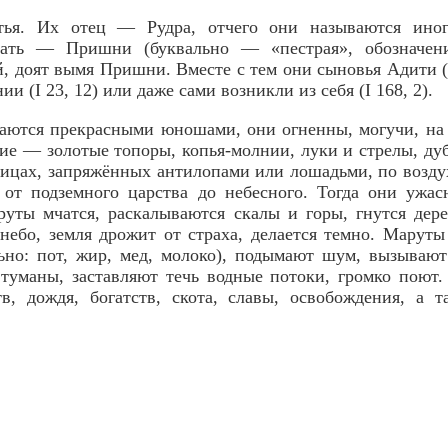
ья. Их отец — Рудра, отчего они называются иног
мать — Пришни (буквально — «пестрая», обозначени
, доят вымя Пришни. Вместе с тем они сыновья Адити (P
ии (I 23, 12) или даже сами возникли из себя (I 168, 2).
аются прекрасными юношами, они огненны, могучи, на
ие — золотые топоры, копья-молнии, луки и стрелы, ду
ницах, запряжённых антилопами или лошадьми, по воздуху
 от подземного царства до небесного. Тогда они ужа
руты мчатся, раскалываются скалы и горы, гнутся дере
 небо, земля дрожит от страха, делается темно. Марут
ьно: пот, жир, мед, молоко), подымают шум, вызываю
 туманы, заставляют течь водные потоки, громко поют
тв, дождя, богатств, скота, славы, освобождения, а 