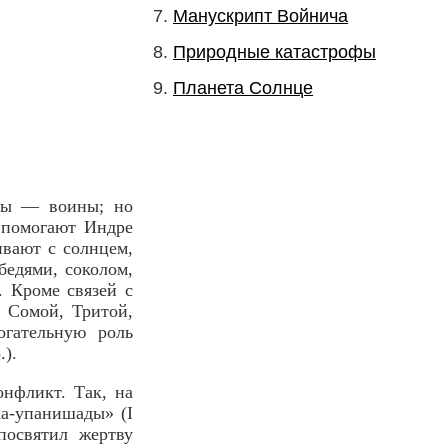
Манускрипт Войнича
Природные катастрофы
Планета Солнце
уты — воины; но
 помогают Индре
ивают с солнцем,
бедями, соколом,
. Кроме связей с
 Сомой, Тритой,
гательную роль
.).
нфликт. Так, на
ха-упанишады» (I
посвятил жертву