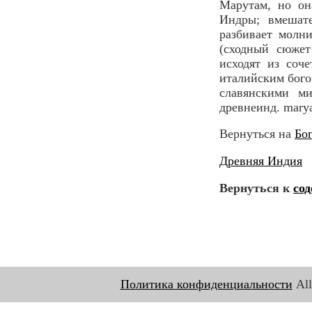
Марутам, но он
Индры; вмешат
разбивает молн
(сходный сюжет
исходят из соче
италийским богом
славянскими м
древнеинд. mаrуа
Вернуться на
Бо
Древняя Индия
Вернуться к
со
Политика конфиденциальности
All