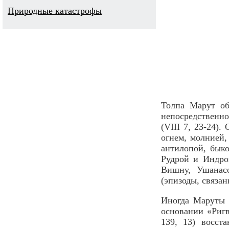
Природные катастрофы
Толпа Марут об
непосредственн
(VIII 7, 23-24)
огнем, молнией,
антилопой, быко
Рудрой и Индро
Вишну, Ушанас
(эпизоды, связа
Иногда Маруты 
основании «Ригв
139, 13) восст