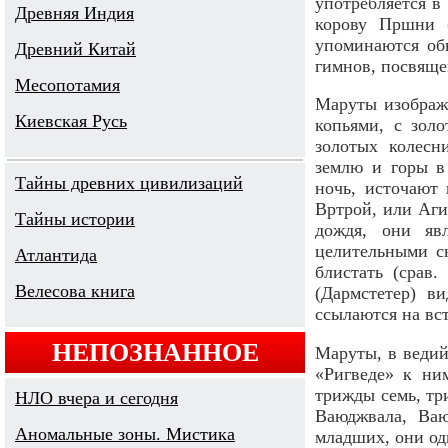
употребляется в
Древняя Индия
корову Пршни (
упоминаются об
Древний Китай
гимнов, посвяще
Месопотамия
Маруты изображ
Киевская Русь
копьями, с зол
золотых колесн
землю и горы в
Тайны древних цивилизаций
ночь, источают
Вртрой, или Аги
Тайны истории
дождя, они яв
целительными с
Атлантида
блистать (срав
Велесова книга
(Дармстетер) в
ссылаются на вст
НЕПОЗНАННОЕ
Маруты, в ведий
«Ригведе» к ни
трижды семь, тр
НЛО вчера и сегодня
Ваюджвала, Ваю
Аномальные зоны. Мистика
младших, они од