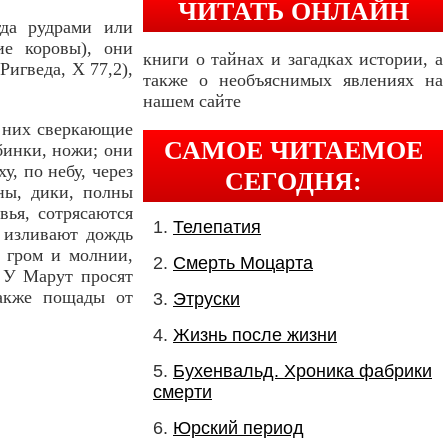
ЧИТАТЬ ОНЛАЙН
да рудрами или
е коровы), они
книги о тайнах и загадках истории, а
игведа, X 77,2),
также о необъяснимых явлениях на
нашем сайте
 них сверкающие
САМОЕ ЧИТАЕМОЕ
бинки, ножи; они
, по небу, через
СЕГОДНЯ:
сны, дики, полны
вья, сотрясаются
Телепатия
ы изливают дождь
т гром и молнии,
Смерть Моцарта
. У Марут просят
также пощады от
Этруски
Жизнь после жизни
Бухенвальд. Хроника фабрики
смерти
Юрский период