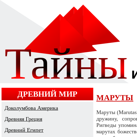
ДРЕВНИЙ МИР
МАРУТЫ
Доколумбова Америка
Маруты (Marutas
дружину, сопр
Древняя Греция
Ригведы упомина
Древний Египет
марутах божеств