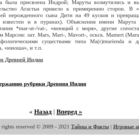
а была присвоена Индрой; Маруты возмутились и в
ельство Агастьи привело к примирению сторон. В «
ией нерожденного сына Дити на 49 кусков и превращ
 известен и в пуранах). Объяснения имени Марута
тания *mar-ut-/vat-, «веющий с моря», другие сопос
 Марсом: лат. Mars, Mart-, Mavort-, оскск. Mamert (Marut
ифологическими существами типа Ma(r)murienda и д
, «юноша», и т.п.
ги Древней Индии
держанию рубрики Древняя Индия
«
Назад
|
Вперед »
 rights reserved © 2009 - 2021
Тайны и Факты
|
Игровые а