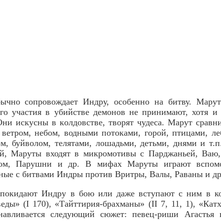
ычно сопровождает Индру, особенно на битву. Мар
ого участия в убийстве демонов не принимают, хотя и
. Они искусны в колдовстве, творят чудеса. Марут сравн
 ветром, небом, водными потоками, горой, птицами, ле
м, буйволом, телятами, лошадьми, детьми, днями и т.п
й, Маруты входят в микромотивы с Парджаньей, Ваю,
ом, Парушни и др. В мифах Маруты играют вспомо
нные с битвами Индры против Вритры, Валы, Раваны и др
покидают Индру в бою или даже вступают с ним в ко
еды» (I 170), «Тайттирия-брахманы» (II 7, 11, 1), «Кат
анавливается следующий сюжет: певец-риши Агастья 