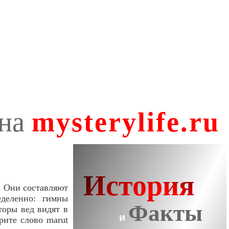
. Они составляют
деленно: гимны
торы вед видят в
рите слово marut