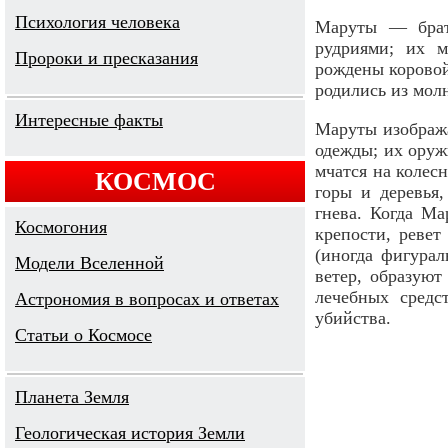
Психология человека
Маруты — брат
рудриями; их 
Пророки и пресказания
рождены коровой
родились из молн
Интересные факты
Маруты изображ
одежды; их оруж
мчатся на колес
КОСМОС
горы и деревья,
гнева. Когда Ма
Космогония
крепости, ревет
(иногда фигурал
Модели Вселенной
ветер, образуют
лечебных средс
Астрономия в вопросах и ответах
убийства.
Cтатьи о Космосе
Планета Земля
Геологическая история Земли