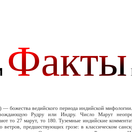
) — божества ведийского периода индийской мифологии
овождающую Рудру или Индру. Число Марут неопре
ют то 27 марут, то 180. Туземные индийские коммента
о ветров, предшествующих грозе: в классическом санск