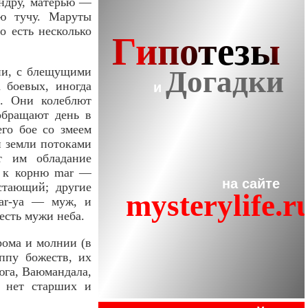
Индру, матерью —
ую тучу. Маруты
 есть несколько
ии, с блещущими
 боевых, иногда
и. Они колеблют
обращают день в
го бое со змеем
и земли потоками
т им обладание
т к корню mar —
стающий; другие
mar-ya — муж, и
 есть мужи неба.
рома и молнии (в
ппу божеств, их
юга, Ваюмандала,
х нет старших и