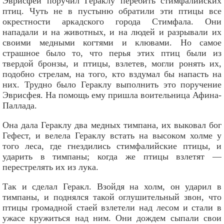
Эврисфей поручил Гераклу перебить стимфалийских
птиц. Чуть не в пустыню обратили эти птицы все
окрестности аркадского города Стимфала. Они
нападали и на животных, и на людей и разрывали их
своими медными когтями и клювами. Но самое
страшное было то, что перья этих птиц были из
твердой бронзы
, и птицы, взлетев, могли ронять их,
подобно стрелам, на того, кто вздумал бы напасть на
них. Трудно было Гераклу выполнить это поручение
Эврисфея. На помощь ему пришла воительница Афина-
Паллада.
Она дала Гераклу два медных тимпана, их выковал бог
Гефест, и велела Гераклу встать на высоком холме у
того леса, где гнездились стимфалийские птицы, и
ударить в тимпаны; когда же птицы взлетят —
перестрелять их из лука.
Так и сделал Геракл. Взойдя на холм, он ударил в
тимпаны, и поднялся такой оглушительный звон, что
птицы громадной стаей взлетели над лесом и стали в
ужасе кружиться над ним. Они дождем сыпали свои