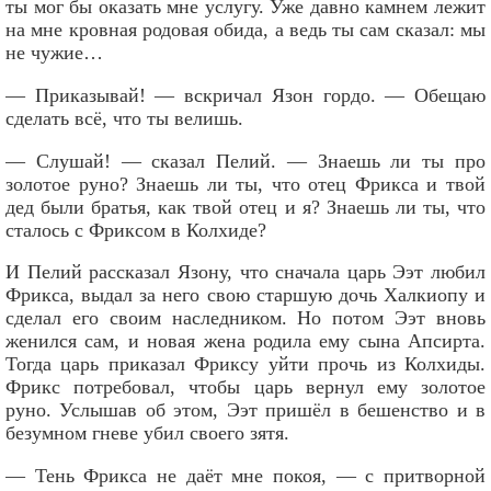
ты мог бы оказать мне услугу. Уже давно камнем лежит
на мне кровная родовая обида, а ведь ты сам сказал: мы
не чужие…
— Приказывай! — вскричал Язон гордо. — Обещаю
сделать всё, что ты велишь.
— Слушай! — сказал Пелий. — Знаешь ли ты про
золотое руно? Знаешь ли ты, что отец Фрикса и твой
дед были братья, как твой отец и я? Знаешь ли ты, что
сталось с Фриксом в Колхиде?
И Пелий рассказал Язону, что сначала царь Ээт любил
Фрикса, выдал за него свою старшую дочь Халкиопу и
сделал его своим наследником. Но потом Ээт вновь
женился сам, и новая жена родила ему сына Апсирта.
Тогда царь приказал Фриксу уйти прочь из Колхиды.
Фрикс потребовал, чтобы царь вернул ему золотое
руно. Услышав об этом, Ээт пришёл в бешенство и в
безумном гневе убил своего зятя.
— Тень Фрикса не даёт мне покоя, — с притворной