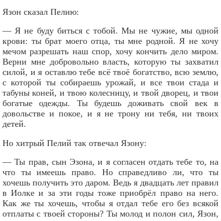
Язон сказал Пелию:
— Я не буду биться с тобой. Мы не чужие, мы одной
крови: ты брат моего отца, ты мне родной. Я не хочу
мечом разрешать наш спор, хочу кончить дело миром.
Верни мне добровольно власть, которую ты захватил
силой, и я оставлю тебе всё твоё богатство, всю землю,
с которой ты собираешь урожай, и все твои стада и
табуны коней, и твою колесницу, и твой дворец, и твои
богатые одежды. Ты будешь доживать свой век в
довольстве и покое, и я не трону ни тебя, ни твоих
детей.
Но хитрый Пелий так отвечал Язону:
— Ты прав, сын Эзона, и я согласен отдать тебе то, на
что ты имеешь право. Но справедливо ли, что ты
хочешь получить это даром. Ведь я двадцать лет правил
в Иолке и за эти годы тоже приобрёл право на него.
Как же ты хочешь, чтобы я отдал тебе его без всякой
отплаты с твоей стороны? Ты молод и полон сил, Язон,