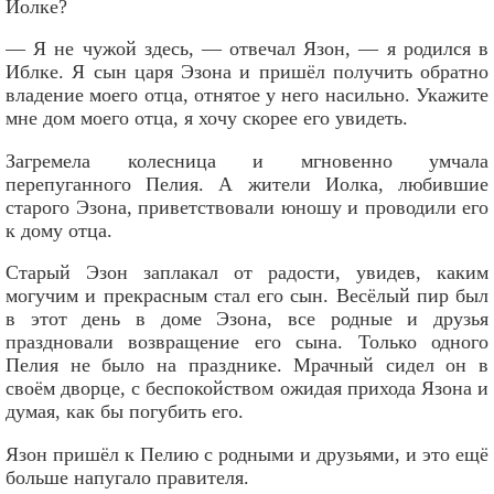
Иолке?
— Я не чужой здесь, — отвечал Язон, — я родился в
Иблке. Я сын царя Эзона и пришёл получить обратно
владение моего отца, отнятое у него насильно. Укажите
мне дом моего отца, я хочу скорее его увидеть.
Загремела колесница и мгновенно умчала
перепуганного Пелия. А жители Иолка, любившие
старого Эзона, приветствовали юношу и проводили его
к дому отца.
Старый Эзон заплакал от радости, увидев, каким
могучим и прекрасным стал его сын. Весёлый пир был
в этот день в доме Эзона, все родные и друзья
праздновали возвращение его сына. Только одного
Пелия не было на празднике. Мрачный сидел он в
своём дворце, с беспокойством ожидая прихода Язона и
думая, как бы погубить его.
Язон пришёл к Пелию с родными и друзьями, и это ещё
больше напугало правителя.