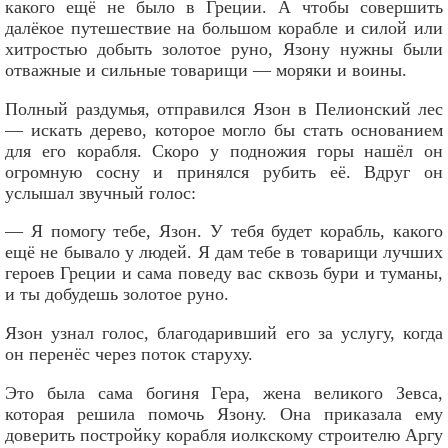
какого ещё не было в Греции. А чтобы совершить
далёкое путешествие на большом корабле и силой или
хитростью добыть золотое руно, Язону нужны были
отважные и сильные товарищи — моряки и воины.
Полный раздумья, отправился Язон в Пелионский лес
— искать дерево, которое могло бы стать основанием
для его корабля. Скоро у подножия горы нашёл он
огромную сосну и принялся рубить её. Вдруг он
услышал звучный голос:
— Я помогу тебе, Язон. У тебя будет корабль, какого
ещё не бывало у людей. Я дам тебе в товарищи лучших
героев Греции и сама поведу вас сквозь бури и туманы,
и ты добудешь золотое руно.
Язон узнал голос, благодаривший его за услугу, когда
он перенёс через поток старуху.
Это была сама богиня Гера, жена великого Зевса,
которая решила помочь Язону. Она приказала ему
доверить постройку корабля иолкскому строителю Аргу