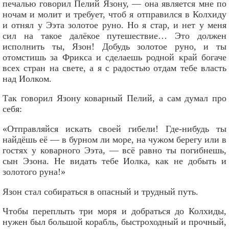
печалью говорил Пелий Язону, — она является мне по
ночам и молит и требует, чтоб я отправился в Колхиду
и отнял у Ээта золотое руно. Но я стар, и нет у меня
сил на такое далёкое путешествие… Это должен
исполнить ты, Язон! Добудь золотое руно, и ты
отомстишь за Фрикса и сделаешь родной край богаче
всех стран на свете, а я с радостью отдам тебе власть
над Иолком.
Так говорил Язону коварный Пелий, а сам думал про
себя:
«Отправляйся искать своей гибели! Где-нибудь ты
найдёшь её — в бурном ли море, на чужом берегу или в
гостях у коварного Ээта, — всё равно ты погибнешь,
сын Эзона. Не видать тебе Иолка, как не добыть и
золотого руна!»
Язон стал собираться в опасный и трудный путь.
Чтобы переплыть три моря и добраться до Колхиды,
нужен был большой корабль, быстроходный и прочный,