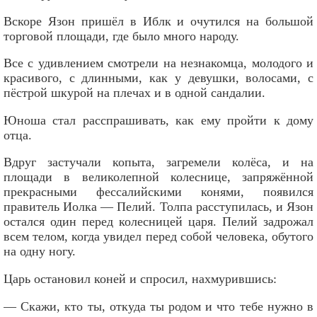
Вскоре Язон пришёл в Иблк и очутился на большой
торговой площади, где было много народу.
Все с удивлением смотрели на незнакомца, молодого и
красивого, с длинными, как у девушки, волосами, с
пёстрой шкурой на плечах и в одной сандалии.
Юноша стал расспрашивать, как ему пройти к дому
отца.
Вдруг застучали копыта, загремели колёса, и на
площади в великолепной колеснице, запряжённой
прекрасными фессалийскими конями, появился
правитель Иолка — Пелий. Толпа расступилась, и Язон
остался один перед колесницей царя. Пелий задрожал
всем телом, когда увидел перед собой человека, обутого
на одну ногу.
Царь остановил коней и спросил, нахмурившись:
— Скажи, кто ты, откуда ты родом и что тебе нужно в