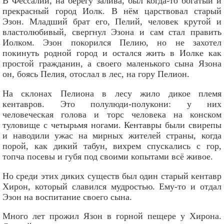
В Фессалии, на берегу залива, был когда-то богатый и
прекрасный город Иолк. В нём царствовал старый
Эзон. Младший брат его, Пелий, человек крутой и
властолюбивый, свергнул Эзона и сам стал править
Иолком. Эзон покорился Пелию, но не захотел
покинуть родной город и остался жить в Иолке как
простой гражданин, а своего маленького сына Язона
он, боясь Пелия, отослал в лес, на гору Пелион.
На склонах Пелиона в лесу жило дикое племя
кентавров. Это полулюди-полукони: у них
человеческая голова и торс человека на конском
туловище с четырьмя ногами. Кентавры были свирепы
и наводили ужас на мирных жителей страны, когда
порой, как дикий табун, вихрем спускались с гор,
топча посевы и губя под своими копытами всё живое.
Но среди этих диких существ был один старый кентавр
Хирон, который славился мудростью. Ему-то и отдал
Эзон на воспитание своего сына.
Много лет прожил Язон в горной пещере у Хирона.