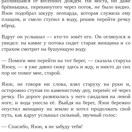
разлившаяся от весенних дождей. Ни моста, ни даже
брёвнышка, перекинутого через поток, не было видно.
Язон подобрал шкуру леопарда, которая служила ему
плащом, и смело ступил в воду, решив перейти речку
вброд.
Вдруг он услышал — кто-то зовёт его. Он оглянулся и
увидел: на камне у потока сидит старая женщина и со
страхом смотрит на бушующую воду.
— Помоги мне перейти на тот берег, — сказала старуха
Язону, — я уже давно сижу здесь и жду, и никто до сих
пор не помог мне, старой.
Язон, не говоря ни слова, взял старуху на руки и,
осторожно ступая по каменистому дну, перенёс её через
речку. По дороге развязалась у него сандалия на левой
ноге, и вода унесла её. Выйдя на берег, Язон бережно
опустил женщину на землю и хотел продолжать свой
путь, как вдруг услышал сильный, звучный голос:
— Спасибо, Язон, я не забуду тебя!