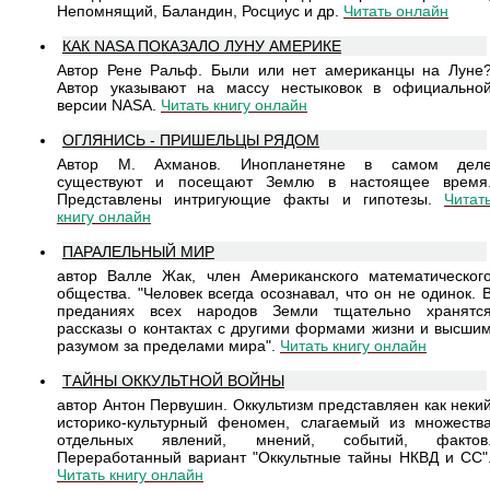
Непомнящий, Баландин, Росциус и др.
Читать онлайн
КАК NASA ПОКАЗАЛО ЛУНУ АМЕРИКЕ
Автор Рене Ральф. Были или нет американцы на Луне
Автор указывают на массу нестыковок в официально
версии NASA.
Читать книгу онлайн
ОГЛЯНИСЬ - ПРИШЕЛЬЦЫ РЯДОМ
Автор М. Ахманов. Инопланетяне в самом дел
существуют и посещают Землю в настоящее время
Представлены интригующие факты и гипотезы.
Читат
книгу онлайн
ПАРАЛЕЛЬНЫЙ МИР
автор Валле Жак, член Американского математическог
общества. "Человек всегда осознавал, что он не одинок. 
преданиях всех народов Земли тщательно хранятс
рассказы о контактах с другими формами жизни и высши
разумом за пределами мира".
Читать книгу онлайн
ТАЙНЫ ОККУЛЬТНОЙ ВОЙНЫ
автор Антон Первушин. Оккультизм представляен как неки
историко-культурный феномен, слагаемый из множеств
отдельных явлений, мнений, событий, фактов
Переработанный вариант "Оккультные тайны НКВД и СС"
Читать книгу онлайн