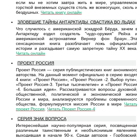
если мы не хотим завтра жить в мире, управляемо
горсткой внеземных существ столь же всемогущих, сколь 
бездушных.
Читать книгу онлайн
ЗЛОВЕЩИЕ ТАЙНЫ АНТАРКТИДЫ. СВАСТИКА ВО ЛЬДАХ
Что случилось с американской эскадрой Бёрда, зачем 
Антарктиду ездил создатель "чудо-оружия" Рейха 
американской астронавтики Вернер фон Браун...Эт
сенсационная книга разоблачает ложь официально
истории и разгадывает самую запретную тайну XX века
Читать онлайн
ПРОЕКТ РОССИЯ
Проект Россия — серия публицистических книг анонимног
авторства. На данный момент официально в серию входя
4 книги: «Проект Россия», «Проект Россия -2. Выбор пути»
«Проект Россия-3. Третье тысячелетие» и «Проект Росси
-4. Большая идея». Рассматриваются вопросы духовной
общественной, политической и экономической жизн
России и мира, анализируются проблемы современног
общества, формулируется миссия России в мире
Читат
проект Россия
.
Читать Проект Россия-4
СЕРИЯ ЗНАК ВОПРОСА
Интереснейшая научно-популярная серия, посвященна
различным таинственным и необъяснимым явлениям
выходившая в начале 90-х. Среди авторов - Горбовский