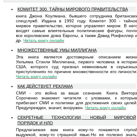
КОМИТЕТ 300. ТАЙНЫ МИРОВОГО ПРАВИТЕЛЬСТВА
книга Джона Коулмана, бывшего сотрудника британски
спецслужб. Издана в 1992 году. Комитет 300 - тайно
мирвое правительство, которое управляет миром. В нег
входят самые влиятельные политические фигуры, почт
все королевские дома Европы, а также Дэвид Рокфеллер 
др.
Читать книгу онлайн
MНОЖЕСТВЕННЫЕ УМЫ МИЛЛИГАНА
Эта книга является достоверным описанием жизн
Уильяма Стэнли Миллигана, первого человека в истори
США, которого суд признал невиновным в серьезны
преступлениях по причине множественности его личности
Читать книгу онлайн
КАК ДЕЙСТВУЕТ РЕКЛАМА
СМИ - это война за ваше сознание. Книга Виктор
Сороченко знакомит читателя с уловками, к которы
прибегают СМИ и политики для достижения своих целей
Предупрежден, значит, вооружен.
Читать книгу онлайн
СЕКРЕТНЫЕ ТЕХНОЛОГИИ, НОВЫЙ МИРОВОЙ
ПОРЯДОК И НЛО
Предлагаемая вам книга кому-то покажется глупо
выдумкой, кому-то страшной явью.Но ее полезно знать